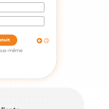
atuit
 vous-même
lients