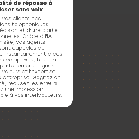
isser sans voix
 vos clients des
tions téléphoniques
écision et d'une clarté
nnelles. Grâce à l'IA
nisée, vos agents
sont capables de
e instantanément à des
ns complexes, tout en
 parfaitement alignés
 valeurs et l'expertise
e entreprise. Gagnez en
té, réduisez les erreurs
ez une impression
le à vos interlocuteurs.