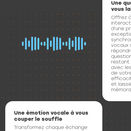
vous la
Offrez à
interac
d'une pr
exceptio
synchro
vocaux 
répondr
questio
restant
avec les
de votr
efficaci
et laiss
mémorab
Une émotion vocale à vous
couper le souffle
Transformez chaque échange
en une expérience authentique