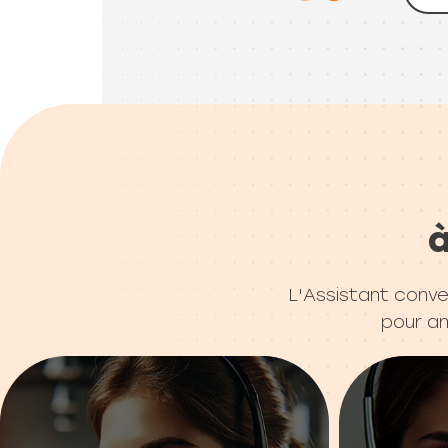
à
L'Assistant conve
pour amé