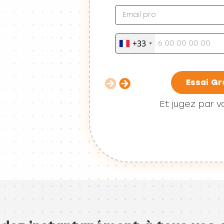
+33
Essai Gr
Et jugez par
dez instantanément à tous vos c