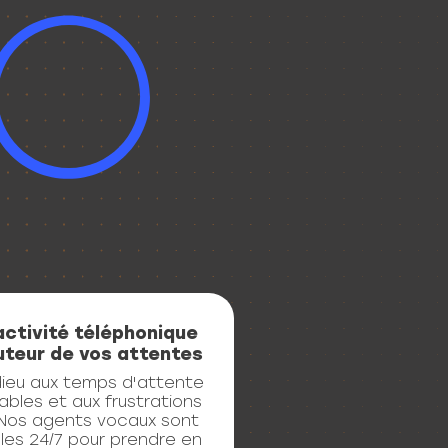
activité téléphonique
uteur de vos attentes
dieu aux temps d'attente
ables et aux frustrations
. Nos agents vocaux sont
les 24/7 pour prendre en