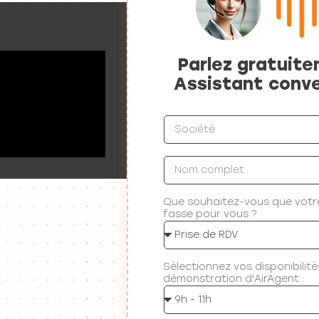
Parlez gratuit
Assistant conve
Que souhaitez-vous que votr
fasse pour vous ?
Sélectionnez vos disponibilité
démonstration d'AirAgent :