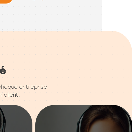
té
 chaque entreprise
n client.