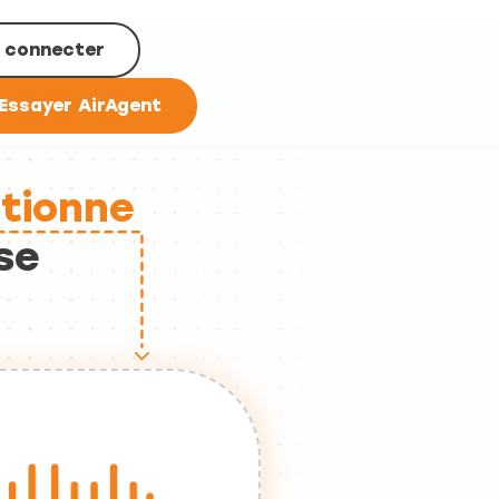
 connecter
Essayer AirAgent
utionne
se