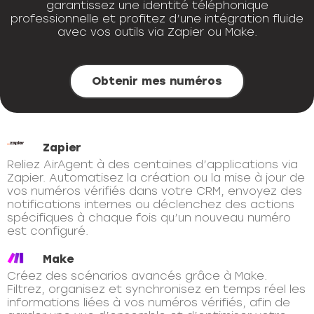
garantissez une identité téléphonique
professionnelle et profitez d’une intégration fluide
avec vos outils via Zapier ou Make.
Obtenir mes numéros
Zapier
Reliez AirAgent à des centaines d’applications via
Zapier. Automatisez la création ou la mise à jour de
vos numéros vérifiés dans votre CRM, envoyez des
notifications internes ou déclenchez des actions
spécifiques à chaque fois qu’un nouveau numéro
est configuré.
Make
Créez des scénarios avancés grâce à Make.
Filtrez, organisez et synchronisez en temps réel les
informations liées à vos numéros vérifiés, afin de