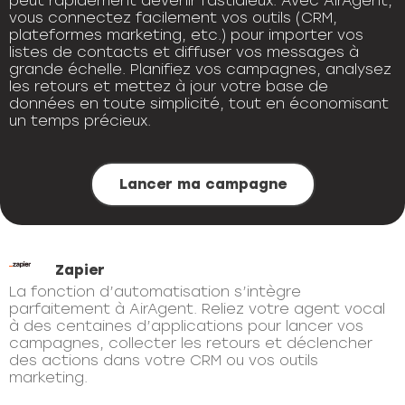
peut rapidement devenir fastidieux. Avec AirAgent,
vous connectez facilement vos outils (CRM,
plateformes marketing, etc.) pour importer vos
listes de contacts et diffuser vos messages à
grande échelle. Planifiez vos campagnes, analysez
les retours et mettez à jour votre base de
données en toute simplicité, tout en économisant
un temps précieux.
Lancer ma campagne
Zapier
La fonction d’automatisation s’intègre
parfaitement à AirAgent. Reliez votre agent vocal
à des centaines d’applications pour lancer vos
campagnes, collecter les retours et déclencher
des actions dans votre CRM ou vos outils
marketing.