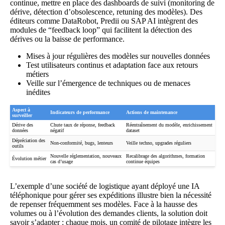
continue, mettre en place des dashboards de suivi (monitoring de
dérive, détection d’obsolescence, retuning des modèles). Des
éditeurs comme DataRobot, Predii ou SAP AI intègrent des
modules de “feedback loop” qui facilitent la détection des
dérives ou la baisse de performance.
Mises à jour régulières des modèles sur nouvelles données
Test utilisateurs continus et adaptation face aux retours
métiers
Veille sur l’émergence de techniques ou de menaces
inédites
Aspect à
Indicateurs de performance
Actions de maintenance
surveiller
Dérive des
Chute taux de réponse, feedback
Réentraînement du modèle, enrichissement
données
négatif
dataset
Dépréciation des
Non-conformité, bugs, lenteurs
Veille techno, upgrades réguliers
outils
Nouvelle réglementation, nouveaux
Recalibrage des algorithmes, formation
Évolution métier
cas d’usage
continue équipes
L’exemple d’une société de logistique ayant déployé une IA
téléphonique pour gérer ses expéditions illustre bien la nécessité
de repenser fréquemment ses modèles. Face à la hausse des
volumes ou à l’évolution des demandes clients, la solution doit
savoir s’adapter : chaque mois, un comité de pilotage intègre les