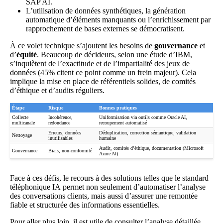
SAP AI.
L’utilisation de données synthétiques, la génération
automatique d’éléments manquants ou l’enrichissement par
rapprochement de bases externes se démocratisent.
À ce volet technique s’ajoutent les besoins de
gouvernance
et
d’
équité
. Beaucoup de décideurs, selon une étude d’IBM,
s’inquiètent de l’exactitude et de l’impartialité des jeux de
données (45% citent ce point comme un frein majeur). Cela
implique la mise en place de référentiels solides, de comités
d’éthique et d’audits réguliers.
Étape
Risque
Bonnes pratiques
Collecte
Incohérence,
Uniformisation via outils comme Oracle AI,
multicanale
redondance
recoupement automatisé
Erreurs, données
Déduplication, correction sémantique, validation
Nettoyage
inutilisables
humaine
Audit, comités d’éthique, documentation (Microsoft
Gouvernance
Biais, non-conformité
Azure AI)
Face à ces défis, le recours à des solutions telles que le
standard
téléphonique IA
permet non seulement d’automatiser l’analyse
des conversations clients, mais aussi d’assurer une remontée
fiable et structurée des informations essentielles.
Pour aller plus loin, il est utile de consulter l’analyse détaillée