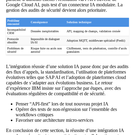
Google Cloud AI, puis test d’un
connecteur IA modulaire
. La
gestion des audits de sécurité devient alors prioritaire.
Problème
Conséquence
Solution technique
rencontré
Incompatibilité
Données inexploitables
API, mapping de champs, validation croisée
CRM
Protocole
Impossible de dialoguer
Adoption MQTT, middleware spécialisé (Predii)
obsolète
IA-SI
Problèmes de
Risque fuite ou accès non
Chiffrement, tests de pénétration, contrôle d’accès
sécurité
autorisé
granulaires
L’
intégration réussie d’une solution IA
passe donc par des audits
des flux d’appels, la standardisation, l’utilisation de plateformes
évolutives telles que SAP AI et l’adoption de plateformes cloud
capables de s’adapter aux évolutions business. Le
retour
d’expérience IBM
insiste sur l’approche par étapes, avec des
évaluations régulières de compatibilité et de sécurité.
Penser “API-first” lors de tout nouveau projet IA
Opérer des tests de non-régression sur l’ensemble des
workflows critiques
Favoriser une architecture micro-services
En conclusion de cette section, la réussite d’une intégration IA