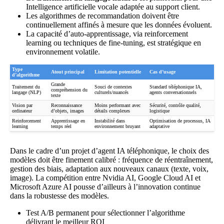
Intelligence artificielle vocale adaptée au support client.
Les algorithmes de recommandation doivent être
continuellement affinés à mesure que les données évoluent.
La capacité d’auto-apprentissage, via reinforcement
learning ou techniques de fine-tuning, est stratégique en
environnement volatile.
Type
Atout principal
Limitation potentielle
Cas d’usage
d’algorithme
Grande
Traitement du
Souci de contextes
Standard téléphonique IA,
compréhension du
langage (NLP)
culturels/nuancés
agents conversationnels
texte
Vision par
Reconnaissance
Moins performant avec
Sécurité, contrôle qualité,
ordinateur
d’objets, images
détails complexes
logistique
Reinforcement
Apprentissage en
Instabilité dans
Optimisation de processus, IA
learning
temps réel
environnement bruyant
adaptative
Dans le cadre d’un
projet d’agent IA téléphonique
, le choix des
modèles doit être finement calibré : fréquence de réentraînement,
gestion des biais, adaptation aux nouveaux canaux (texte, voix,
image). La compétition entre Nvidia AI, Google Cloud AI et
Microsoft Azure AI pousse d’ailleurs à l’innovation continue
dans la robustesse des modèles.
Test A/B permanent pour sélectionner l’algorithme
délivrant le meilleur ROI