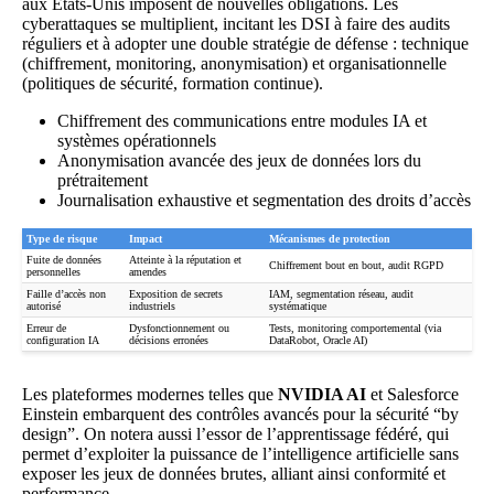
aux États-Unis imposent de nouvelles obligations. Les
cyberattaques se multiplient, incitant les DSI à faire des audits
réguliers et à adopter une double stratégie de défense : technique
(chiffrement, monitoring, anonymisation) et organisationnelle
(politiques de sécurité, formation continue).
Chiffrement des communications entre modules IA et
systèmes opérationnels
Anonymisation avancée des jeux de données lors du
prétraitement
Journalisation exhaustive et segmentation des droits d’accès
Type de risque
Impact
Mécanismes de protection
Fuite de données
Atteinte à la réputation et
Chiffrement bout en bout, audit RGPD
personnelles
amendes
Faille d’accès non
Exposition de secrets
IAM, segmentation réseau, audit
autorisé
industriels
systématique
Erreur de
Dysfonctionnement ou
Tests, monitoring comportemental (via
configuration IA
décisions erronées
DataRobot, Oracle AI)
Les plateformes modernes telles que
NVIDIA AI
et Salesforce
Einstein embarquent des contrôles avancés pour la sécurité “by
design”. On notera aussi l’essor de l’apprentissage fédéré, qui
permet d’exploiter la puissance de l’intelligence artificielle sans
exposer les jeux de données brutes, alliant ainsi conformité et
performance.