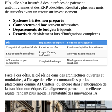
l’IA, elle s’est heurtée à des interfaces de paiement
antédiluviennes et des ERP obsolètes. Résultat : plusieurs mois
de surcoûts avant un retour sur investissement.
Systèmes hérités non préparés
Connecteurs ad hoc
souvent nécessaires
Dépassements de budgets
fréquents
Retards de déploiement
lors d’intégrations complexes
Défi
Impact sur l’entreprise
Solutions envisageables
Compatibilité systèmes hérités
Retards et surcoûts
Plateformes hybrides & middleware
Risque d’erreurs,
Flux de données incohérents
Nettoyage & harmonisation
inefficacité
API absentes ou peu
Développement de connecteurs
Complexité technique
documentées
spécifiques
Face à ces défis, la clé réside dans des architectures ouvertes et
modulaires, à l’image de celles recommandées par les
plateformes comme
AI Crafters
, ou encore dans l’anticipation de
la transition numérique. Cet alignement permet une meilleure
agilité, rendant plus rapide la rentabilité des innovations IA.