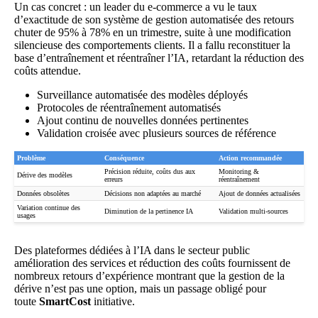
Un cas concret : un leader du e-commerce a vu le taux
d’exactitude de son système de gestion automatisée des retours
chuter de 95% à 78% en un trimestre, suite à une modification
silencieuse des comportements clients. Il a fallu reconstituer la
base d’entraînement et réentraîner l’IA, retardant la réduction des
coûts attendue.
Surveillance automatisée des modèles déployés
Protocoles de réentraînement automatisés
Ajout continu de nouvelles données pertinentes
Validation croisée avec plusieurs sources de référence
Problème
Conséquence
Action recommandée
Précision réduite, coûts dus aux
Monitoring &
Dérive des modèles
erreurs
réentraînement
Données obsolètes
Décisions non adaptées au marché
Ajout de données actualisées
Variation continue des
Diminution de la pertinence IA
Validation multi-sources
usages
Des plateformes dédiées à l’
IA dans le secteur public
amélioration des services et réduction des coûts
fournissent de
nombreux retours d’expérience montrant que la gestion de la
dérive n’est pas une option, mais un passage obligé pour
toute
SmartCost
initiative.