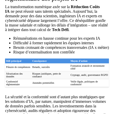
La transformation numérique axée sur la
Réduction Coûts
IA
ne peut réussir sans talents spécialisés. Aujourd’hui, la
demande pour des data scientists, ingénieurs IA et experts en
cybersécurité dépasse largement l’offre. Ce déséquilibre gonfle
la masse salariale et rallonge les délais d’intégration – une réalité
à intégrer dans tout calcul de
Tech Défi
.
Rémunérations en hausse continue pour les experts IA
Difficulté à former rapidement les équipes internes
Besoin croissant de compétences transversales (IA x métier)
Risque d’externalisation non contrôlée
Défi principal
Conséquence
Moyen d’action
Formation avancée et recrutement
Pénurie de compétences
Retards, surcoûts
ciblé
Sécurisation des
Risques juridiques, perte de
Cryptage, audit, gouvernance RGPD
données
confiance
Conformité
Veille légale, politiques de
Amendes potentielles
réglementaire
conformité
La sécurité et la conformité sont d’autant plus stratégiques que
les solutions d’IA, par nature, manipulent d’immenses volumes
de données parfois sensibles. Les investissements dans la
cybersécurité, audits réguliers et adoption rigoureuse des