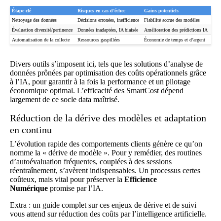
Étape clé
Risques en cas d’échec
Gains potentiels
Nettoyage des données
Décisions erronées, inefficience
Fiabilité accrue des modèles
Évaluation diversité/pertinence
Données inadaptées, IA biaisée
Amélioration des prédictions IA
Automatisation de la collecte
Ressources gaspillées
Économie de temps et d’argent
Divers outils s’imposent ici, tels que les solutions d’analyse de
données prônées par
optimisation des coûts opérationnels grâce
à l’IA
, pour garantir à la fois la performance et un pilotage
économique optimal. L’efficacité des SmartCost dépend
largement de ce socle data maîtrisé.
Réduction de la dérive des modèles et adaptation
en continu
L’évolution rapide des comportements clients génère ce qu’on
nomme la « dérive de modèle ». Pour y remédier, des routines
d’autoévaluation fréquentes, couplées à des sessions
réentraînement, s’avèrent indispensables. Un processus certes
coûteux, mais vital pour préserver la
Efficience
Numérique
promise par l’IA.
Extra : un guide complet sur ces enjeux de dérive et de suivi
vous attend sur
réduction des coûts par l’intelligence artificielle
.