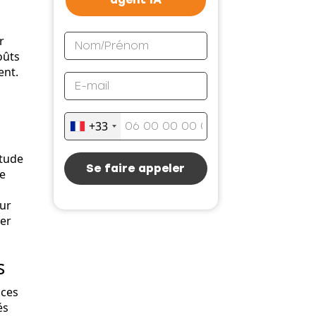
r
oûts
ent.
+33
étude
Se faire appeler
re
our
ser
s
nces
és