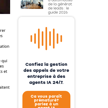
d’automatisation
de la génération
de leads : le
guide 2026
trer
es
ration
 qui
Confiez la gestion
mes
des appels de votre
s et
entreprise à des
agents IA 24/7.
aitent
Ca vous paraît
prématuré?
parlez à un
agent IA