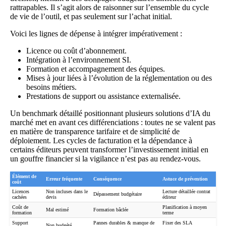
rattrapables. Il s’agit alors de raisonner sur l’ensemble du cycle
de vie de l’outil, et pas seulement sur l’achat initial.
Voici les lignes de dépense à intégrer impérativement :
Licence ou coût d’abonnement.
Intégration à l’environnement SI.
Formation et accompagnement des équipes.
Mises à jour liées à l’évolution de la réglementation ou des
besoins métiers.
Prestations de support ou assistance externalisée.
Un
benchmark détaillé
positionnant plusieurs solutions d’IA du
marché met en avant ces différenciations : toutes ne se valent pas
en matière de transparence tarifaire et de simplicité de
déploiement. Les cycles de facturation et la dépendance à
certains éditeurs peuvent transformer l’investissement initial en
un gouffre financier si la vigilance n’est pas au rendez-vous.
Élément de
Erreur fréquente
Conséquence
Astuce de prévention
coût
Licences
Non incluses dans le
Lecture détaillée contrat
Dépassement budgétaire
cachées
devis
éditeur
Coût de
Planification à moyen
Mal estimé
Formation bâclée
formation
terme
Support
Pannes durables & manque de
Fixer des SLA
Non budgété