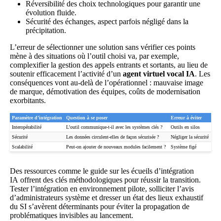
Réversibilité des choix technologiques pour garantir une
évolution fluide.
Sécurité des échanges, aspect parfois négligé dans la
précipitation.
L’erreur de sélectionner une solution sans vérifier ces points
mène à des situations où l’outil choisi va, par exemple,
complexifier la gestion des appels entrants et sortants, au lieu de
soutenir efficacement l’activité d’un
agent virtuel vocal IA
. Les
conséquences vont au-delà de l’opérationnel : mauvaise image
de marque, démotivation des équipes, coûts de modernisation
exorbitants.
Paramètre d’intégration
Question à se poser
Erreur à éviter
Interopérabilité
L’outil communique-t-il avec les systèmes clés ?
Outils en silos
Sécurité
Les données circulent-elles de façon sécurisée ?
Négliger la sécurité
Scalabilité
Peut-on ajouter de nouveaux modules facilement ?
Système figé
Des ressources comme le
guide sur les écueils d’intégration
IA
offrent des clés méthodologiques pour réussir la transition.
Tester l’intégration en environnement pilote, solliciter l’avis
d’administrateurs système et dresser un état des lieux exhaustif
du SI s’avèrent déterminants pour éviter la propagation de
problématiques invisibles au lancement.