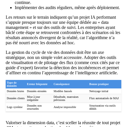
continue.
Implémenter des audits réguliers, même après déploiement.
Les retours sur le terrain indiquent qu’un projet IA performant
s’appuie presque toujours sur une équipe dédiée au « data
management » et sur des outils de suivi. Les entreprises ayant
bâclé cette étape se retrouvent confrontées à des scénarios où les
résultats annoncés divergent de la réalité, car l’algorithme n’a
pas été nourri avec les données ad hoc.
La
gestion du cycle de vie des données
doit être un axe
stratégique, non un simple volet accessoire. Adopter des outils
de visualisation et de pilotage des flux (comme ceux cités par
ce
guide d’expert
) favorise la détection des incohérences et permet
d’affiner en continu l’apprentissage de l’intelligence artificielle.
Type de
Erreur fréquente
Conséquence
Bonne pratique
données
Données brutes
Données erronées
Modèles faussés
Nettoyage initial
Mise à jour
Désuétude, mauvaises
Données clients
Flux automatisés de MAJ
irrégulière
prévisions
Données non
Structuration via outils
Logs système
Analyse impossible
structurées
dédiés
Valoriser la dimension data, c’est sceller la réussite de tout projet