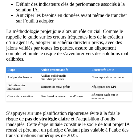
Définir des indicateurs clés de performance associés à la
solution IA.
Anticiper les besoins en données avant même de trancher
sur l’outil à adopter.
La méthodologie projet joue alors un rôle crucial. Comme le
rappelle le guide
sur les erreurs fréquentes lors de la création
d’un agent IA
, adopter un schéma directeur précis, avec des
jalons validés par toutes les parties, assure un alignement
complet et limite le risque de s’aventurer vers des solutions mal
calibrées.
Étape
Action recommandée
Erreur fréquente
Ateliers collaboratifs
Analyse des besoins
Non-implication du métier
multidisciplinaires
Définition des
Tableaux de suivi précis
Négligence des KPI
indicateurs
Sélection basée sur la
Choix de la solution
Benchmark ajusté aux cas d’usage
renommée
S’appuyer sur une planification rigoureuse évite à la fois le
risque de
pas de stratégie claire
et l’acquisition d’outils
inadaptés. Cette étape initiale constitue le socle de tout projet IA
réussi et pérenne, un principe d’autant plus valable à l’aube des
transformations numériques de 2025.