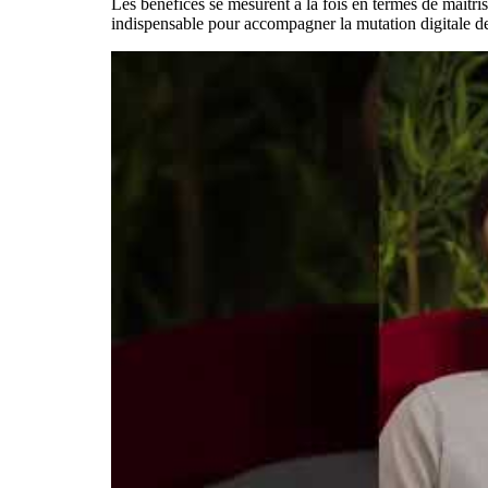
Les bénéfices se mesurent à la fois en termes de maîtri
indispensable pour accompagner la mutation digitale de