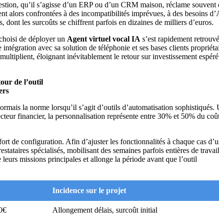
 gestion, qu’il s’agisse d’un ERP ou d’un CRM maison, réclame souvent 
ent alors confrontées à des incompatibilités imprévues, à des besoins d
 dont les surcoûts se chiffrent parfois en dizaines de milliers d’euros.
 choisi de déployer un
Agent virtuel vocal IA
s’est rapidement retrouvé
 intégration avec sa solution de téléphonie et ses bases clients propriéta
 multiplient, éloignant inévitablement le retour sur investissement espéré
our de l’outil
ers
ormais la norme lorsqu’il s’agit d’outils d’automatisation sophistiqués.
cteur financier, la personnalisation représente entre 30% et 50% du coût
fort de configuration. Afin d’ajuster les fonctionnalités à chaque cas d’u
tataires spécialisés, mobilisant des semaines parfois entières de travai
 leurs missions principales et allonge la période avant que l’outil
Incidence sur le projet
0€
Allongement délais, surcoût initial