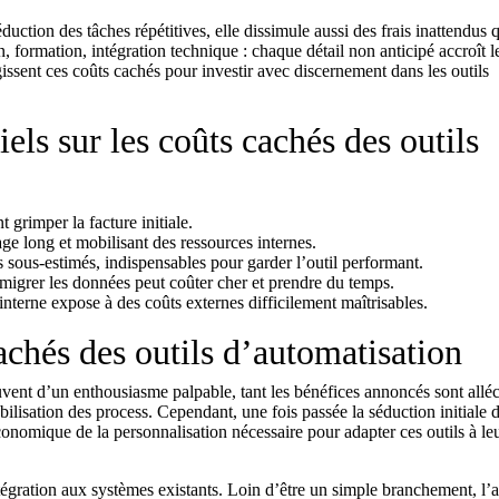
duction des tâches répétitives, elle dissimule aussi des frais inattendus 
on, formation, intégration technique : chaque détail non anticipé accroît 
ssent ces coûts cachés pour investir avec discernement dans les outils
tiels sur les coûts cachés des outils
 grimper la facture initiale.
ge long et mobilisant des ressources internes.
s sous-estimés, indispensables pour garder l’outil performant.
migrer les données peut coûter cher et prendre du temps.
nterne expose à des coûts externes difficilement maîtrisables.
achés des outils d’automatisation
ent d’un enthousiasme palpable, tant les bénéfices annoncés sont alléc
abilisation des process. Cependant, une fois passée la séduction initiale 
onomique de la personnalisation nécessaire pour adapter ces outils à le
tégration aux systèmes existants. Loin d’être un simple branchement, l’