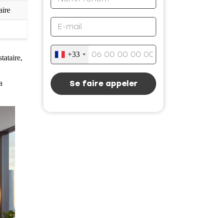
aire
+33
tataire,
Se faire appeler
a