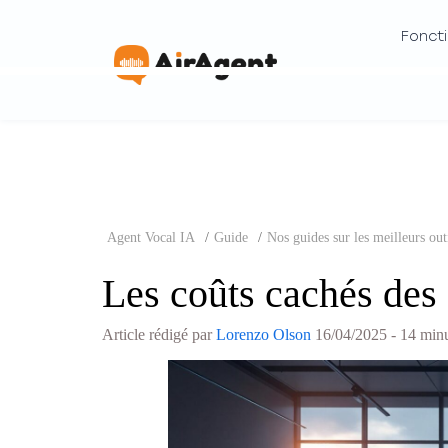
Foncti
Agent Vocal IA
/
Guide
/
Nos guides sur les meilleurs out
Les coûts cachés des 
Article rédigé par
Lorenzo Olson
16/04/2025
- 14 minu