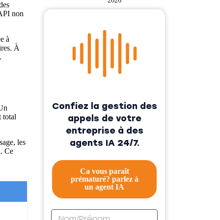
2026
des
’API non
e à
ires. À
.
Confiez la gestion des
 Un
 total
appels de votre
entreprise à des
agents IA 24/7.
sage, les
l. Ce
Ca vous paraît
prématuré? parlez à
un agent IA