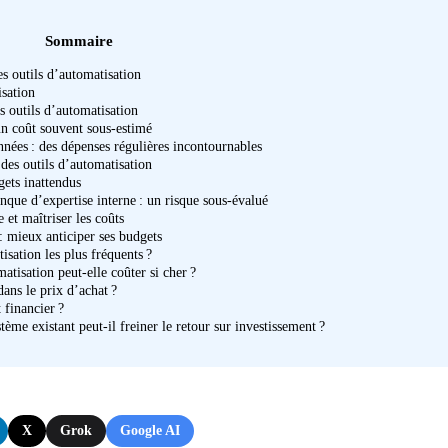
Sommaire
des outils d’automatisation
isation
s outils d’automatisation
un coût souvent sous-estimé
nnées : des dépenses régulières incontournables
 des outils d’automatisation
gets inattendus
ue d’expertise interne : un risque sous-évalué
 et maîtriser les coûts
: mieux anticiper ses budgets
isation les plus fréquents ?
tisation peut-elle coûter si cher ?
dans le prix d’achat ?
 financier ?
me existant peut-il freiner le retour sur investissement ?
X
Grok
Google AI