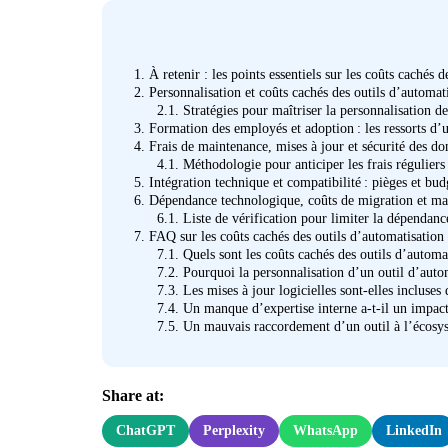
1.
À retenir : les points essentiels sur les coûts cachés 
2.
Personnalisation et coûts cachés des outils d’automat
2.1.
Stratégies pour maîtriser la personnalisation de
3.
Formation des employés et adoption : les ressorts d’
4.
Frais de maintenance, mises à jour et sécurité des do
4.1.
Méthodologie pour anticiper les frais réguliers
5.
Intégration technique et compatibilité : pièges et bud
6.
Dépendance technologique, coûts de migration et manq
6.1.
Liste de vérification pour limiter la dépendance
7.
FAQ sur les coûts cachés des outils d’automatisation 
7.1.
Quels sont les coûts cachés des outils d’automat
7.2.
Pourquoi la personnalisation d’un outil d’automa
7.3.
Les mises à jour logicielles sont-elles incluses 
7.4.
Un manque d’expertise interne a-t-il un impact
7.5.
Un mauvais raccordement d’un outil à l’écosystè
Share at:
ChatGPT
Perplexity
WhatsApp
LinkedIn