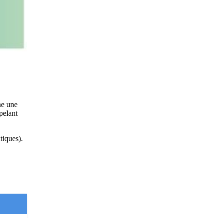
ne une
pelant
tiques
).