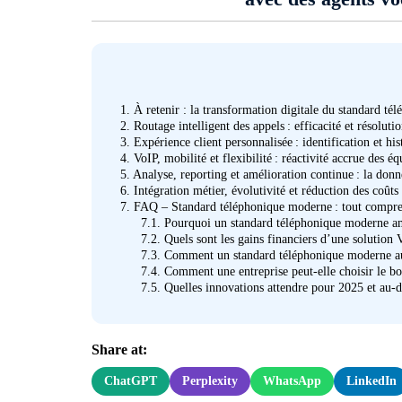
1.
À retenir : la transformation digitale du standard té
2.
Routage intelligent des appels : efficacité et résoluti
3.
Expérience client personnalisée : identification et hi
4.
VoIP, mobilité et flexibilité : réactivité accrue des é
5.
Analyse, reporting et amélioration continue : la donn
6.
Intégration métier, évolutivité et réduction des coûts
7.
FAQ – Standard téléphonique moderne : tout compren
7.1.
Pourquoi un standard téléphonique moderne amél
7.2.
Quels sont les gains financiers d’une solution
7.3.
Comment un standard téléphonique moderne augme
7.4.
Comment une entreprise peut-elle choisir le bo
7.5.
Quelles innovations attendre pour 2025 et au-d
Share at:
ChatGPT
Perplexity
WhatsApp
LinkedIn