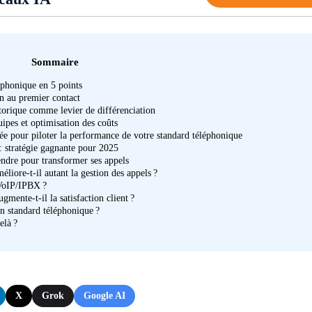
Sommaire
léphonique en 5 points
on au premier contact
storique comme levier de différenciation
quipes et optimisation des coûts
ée pour piloter la performance de votre standard téléphonique
 : stratégie gagnante pour 2025
dre pour transformer ses appels
iore-t-il autant la gestion des appels ?
 VoIP/IPBX ?
nte-t-il la satisfaction client ?
n standard téléphonique ?
elà ?
X
Grok
Google AI