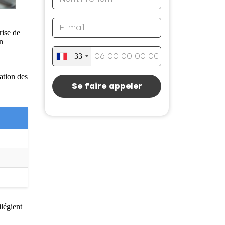
rise de
n
+33
ation des
Se faire appeler
ilégient
u