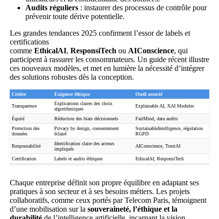
Audits réguliers
: instaurer des processus de contrôle pour
prévenir toute dérive potentielle.
Les grandes tendances 2025 confirment l’essor de labels et
certifications
comme
EthicalAI
,
ResponsiTech
ou
AIConscience
, qui
participent à rassurer les consommateurs. Un
guide récent
illustre
ces nouveaux modèles, et met en lumière la nécessité d’intégrer
des solutions robustes dès la conception.
Critère
Exigence éthique
Outil associé
Explications claires des choix
Transparence
Explainable AI, XAI Modules
algorithmiques
Équité
Réduction des biais décisionnels
FairMind, data audits
Protection des
Privacy by design, consentement
SustainableIntelligence, régulation
données
éclairé
RGPD
Identification claire des acteurs
Responsabilité
AIConscience, TrustAI
impliqués
Certification
Labels et audits éthiques
EthicalAI, ResponsiTech
Chaque entreprise définit son propre équilibre en adaptant ses
pratiques à son secteur et à ses besoins métiers. Les projets
collaboratifs, comme ceux portés par
Telecom Paris
, témoignent
d’une mobilisation sur la
souveraineté, l’éthique et la
durabilité
de l’intelligence artificielle, incarnant la vision