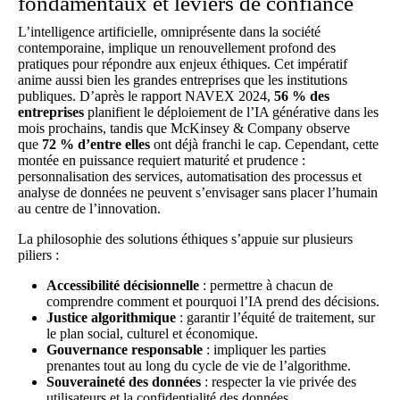
fondamentaux et leviers de confiance
L’intelligence artificielle, omniprésente dans la société
contemporaine, implique un renouvellement profond des
pratiques pour répondre aux enjeux éthiques. Cet impératif
anime aussi bien les grandes entreprises que les institutions
publiques. D’après le rapport NAVEX 2024,
56 % des
entreprises
planifient le déploiement de l’IA générative dans les
mois prochains, tandis que McKinsey & Company observe
que
72 % d’entre elles
ont déjà franchi le cap. Cependant, cette
montée en puissance requiert maturité et prudence :
personnalisation des services, automatisation des processus et
analyse de données ne peuvent s’envisager sans placer l’humain
au centre de l’innovation.
La philosophie des solutions éthiques s’appuie sur plusieurs
piliers :
Accessibilité décisionnelle
: permettre à chacun de
comprendre comment et pourquoi l’IA prend des décisions.
Justice algorithmique
: garantir l’équité de traitement, sur
le plan social, culturel et économique.
Gouvernance responsable
: impliquer les parties
prenantes tout au long du cycle de vie de l’algorithme.
Souveraineté des données
: respecter la vie privée des
utilisateurs et la confidentialité des données.