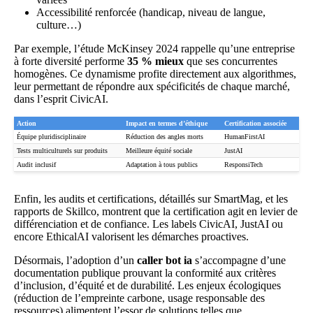
Accessibilité renforcée (handicap, niveau de langue,
culture…)
Par exemple, l’étude McKinsey 2024 rappelle qu’une entreprise
à forte diversité performe
35 % mieux
que ses concurrentes
homogènes. Ce dynamisme profite directement aux algorithmes,
leur permettant de répondre aux spécificités de chaque marché,
dans l’esprit CivicAI.
Action
Impact en termes d’éthique
Certification associée
Équipe pluridisciplinaire
Réduction des angles morts
HumanFirstAI
Tests multiculturels sur produits
Meilleure équité sociale
JustAI
Audit inclusif
Adaptation à tous publics
ResponsiTech
Enfin, les audits et certifications, détaillés sur
SmartMag
, et les
rapports de
Skillco
, montrent que la certification agit en levier de
différenciation et de confiance. Les labels CivicAI, JustAI ou
encore EthicalAI valorisent les démarches proactives.
Désormais, l’adoption d’un
caller bot ia
s’accompagne d’une
documentation publique prouvant la conformité aux critères
d’inclusion, d’équité et de durabilité. Les enjeux écologiques
(réduction de l’empreinte carbone, usage responsable des
ressources) alimentent l’essor de solutions telles que