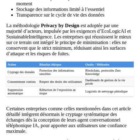
moment
Stockage des informations limité à l’essentiel
Transparence sur le cycle de vie des données
La méthodologie
Privacy by Design
est adoptée par une
majorité d’acteurs, impulsée par les exigences d’EcoLogicAI et
SustainableIntelligence. Les entreprises qui réussissent le mieux
sur ce terrain ont intégré le principe de minimisation : elles ne
conservent que le strict minimum, réduisant ainsi les surfaces
d’attaque et les risques de fuites.
Action
Résultat éthique
Outils / Méthodes
Protection des informations
Blockchain, protocoles Zero
Cryptage des données
sensibles
Knowledge
Dashboards de gestion de la vie
Consentement continu
Respect des droits des utilisateurs
privée
Suppression
Réduction de l’exposition au
Logiciels de nettoyage périodique
automatique
risque
Certaines entreprises comme celles mentionnées dans
cet article
détaillé
intègrent désormais le cryptage systématique des
échanges dès la conception de leurs agent conversationnel
téléphonique IA, pour apporter aux utilisateurs une confiance
maximale.