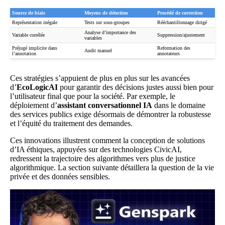
Source de biais
Moyens de détection
Procédé de correction
Représentation inégale
Tests sur sous-groupes
Rééchantillonnage dirigé
Analyse d’importance des
Variable corrélée
Suppression/ajustement
variables
Préjugé implicite dans
Reformation des
Audit manuel
l’annotation
annotateurs
Ces stratégies s’appuient de plus en plus sur les avancées
d’
EcoLogicAI
pour garantir des décisions justes aussi bien pour
l’utilisateur final que pour la société. Par exemple, le
déploiement d’
assistant conversationnel IA
dans le domaine
des services publics exige désormais de démontrer la robustesse
et l’équité du traitement des demandes.
Ces innovations illustrent comment la conception de solutions
d’IA éthiques, appuyées sur des technologies CivicAI,
redressent la trajectoire des algorithmes vers plus de justice
algorithmique. La section suivante détaillera la question de la vie
privée et des données sensibles.