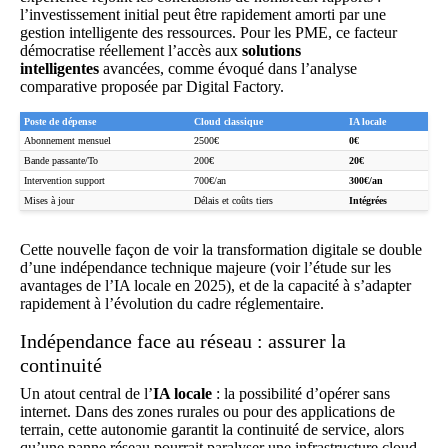
l’investissement initial peut être rapidement amorti par une
gestion intelligente des ressources. Pour les PME, ce facteur
démocratise réellement l’accès aux
solutions
intelligentes
avancées, comme évoqué dans l’analyse
comparative proposée par
Digital Factory
.
Poste de dépense
Cloud classique
IA locale
Abonnement mensuel
2500€
0€
Bande passante/To
200€
20€
Intervention support
700€/an
300€/an
Mises à jour
Délais et coûts tiers
Intégrées
Cette nouvelle façon de voir la transformation digitale se double
d’une indépendance technique majeure (voir l’étude sur
les
avantages de l’IA locale en 2025
), et de la capacité à s’adapter
rapidement à l’évolution du cadre réglementaire.
Indépendance face au réseau : assurer la
continuité
Un atout central de l’
IA locale
: la possibilité d’opérer sans
internet. Dans des zones rurales ou pour des applications de
terrain, cette autonomie garantit la continuité de service, alors
qu’une panne réseau pourrait paralyser une infrastructure cloud.