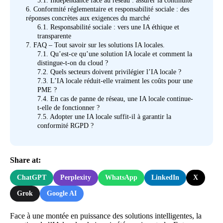
5.1.
Indépendance face au réseau : assurer la continuité
6.
Conformité réglementaire et responsabilité sociale : des
réponses concrètes aux exigences du marché
6.1.
Responsabilité sociale : vers une IA éthique et
transparente
7.
FAQ – Tout savoir sur les solutions IA locales.
7.1.
Qu’est-ce qu’une solution IA locale et comment la
distingue-t-on du cloud ?
7.2.
Quels secteurs doivent privilégier l’IA locale ?
7.3.
L’IA locale réduit-elle vraiment les coûts pour une
PME ?
7.4.
En cas de panne de réseau, une IA locale continue-
t-elle de fonctionner ?
7.5.
Adopter une IA locale suffit-il à garantir la
conformité RGPD ?
Share at:
ChatGPT
Perplexity
WhatsApp
LinkedIn
X
Grok
Google AI
Face à une montée en puissance des solutions intelligentes, la