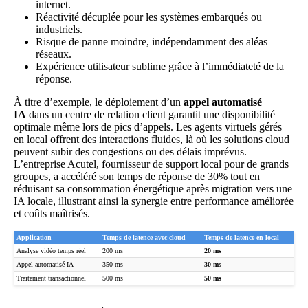
internet.
Réactivité décuplée pour les systèmes embarqués ou
industriels.
Risque de panne moindre, indépendamment des aléas
réseaux.
Expérience utilisateur sublime grâce à l’immédiateté de la
réponse.
À titre d’exemple, le déploiement d’un
appel automatisé
IA
dans un centre de relation client garantit une disponibilité
optimale même lors de pics d’appels. Les agents virtuels gérés
en local offrent des interactions fluides, là où les solutions cloud
peuvent subir des congestions ou des délais imprévus.
L’entreprise Acutel, fournisseur de support local pour de grands
groupes, a accéléré son temps de réponse de 30% tout en
réduisant sa consommation énergétique après migration vers une
IA locale, illustrant ainsi la synergie entre performance améliorée
et coûts maîtrisés.
Application
Temps de latence avec cloud
Temps de latence en local
Analyse vidéo temps réel
200 ms
20 ms
Appel automatisé IA
350 ms
30 ms
Traitement transactionnel
500 ms
50 ms