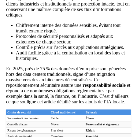
clients industriels et institutionnels une protection intacte, tout en
conservant une maîtrise complète de ses flux d’informations
critiques.
Chiffrement interne des données sensibles, évitant tout
transit externe risqué.
Protocoles de sécurité personnalisés et adaptés aux
exigences de chaque secteur.
Contrôle précis sur l’accès aux applications stratégiques.
Audit facilité grâce à la centralisation en local des logs et
historiques.
En 2025, près de 75 % des données d’entreprise sont générées
hors des data centers traditionnels, signe d’une migration
massive vers des architectures décentralisées. Ce
repositionnement sécuritaire assure une
responsabilité sociale
et
répond à de nombreuses obligations réglementaires : par
exemple dans la santé, la finance, ou l’industrie. C’est d’ailleurs
ce que souligne
cet article détaillé sur les atouts de l’IA locale
.
Critère de sécurité
Cloud traditionnel
IA locale
Souveraineté des données
Faible
Élevée
Contrôle d’accès
Moyen
Personnalisé et rigoureux
Risque de cyberattaque
Plus élevé
Réduit
Audit de conformité
Complexe
Simplifié