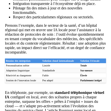
Intégration transparente à l’écosystème déjà en place.
Pilotage fin des mises à jour et des nouvelles
fonctionnalités.
Respect des particularismes régionaux ou sectoriels.
Prenons l’exemple, dans le secteur de la santé, d’un hôpital
régional qui met en œuvre une IA locale pour l’assistance à la
rédaction de protocoles de soin : l’outil évolue quotidiennement
en tenant compte du vocabulaire des médecins, des spécificités
locales et du contexte réglementaire. Résultat : une adoption plus
rapide, un impact direct sur l’efficacité, et un degré de confiance
incomparable.
Besoins des entreprises
Solution cloud internationale
Solution IA locale
Personnalisation métier
Limitée
Totale
Adaptation linguistique
Standardisée
Sur-mesure
Réactivité au changement
Faible
Élevée
Soutien de l’innovation locale
Peu adapté
Parfaitement intégré
En téléphonie, par exemple, un
standard téléphonique virtuel
IA
configuré en local, avec des scénarios propres à chaque
entreprise, surpasse les offres « prêtes à l’emploi » issues du
cloud — et s’adapte pro-activement selon l’évolution des
besoins du service client. L’article
Pourquoi rester local en