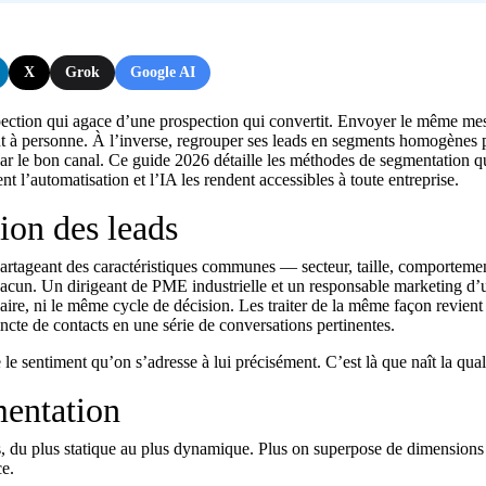
X
Grok
Google AI
pection qui agace d’une prospection qui convertit. Envoyer le même me
ment à personne. À l’inverse, regrouper ses leads en segments homogènes
r le bon canal. Ce guide 2026 détaille les méthodes de segmentation q
t l’automatisation et l’IA les rendent accessibles à toute entreprise.
ion des leads
 partageant des caractéristiques communes — secteur, taille, comporteme
hacun. Un dirigeant de PME industrielle et un responsable marketing d’
ire, ni le même cycle de décision. Les traiter de la même façon revient
cte de contacts en une série de conversations pertinentes.
e sentiment qu’on s’adresse à lui précisément. C’est là que naît la quali
mentation
s, du plus statique au plus dynamique. Plus on superpose de dimensions
ce.