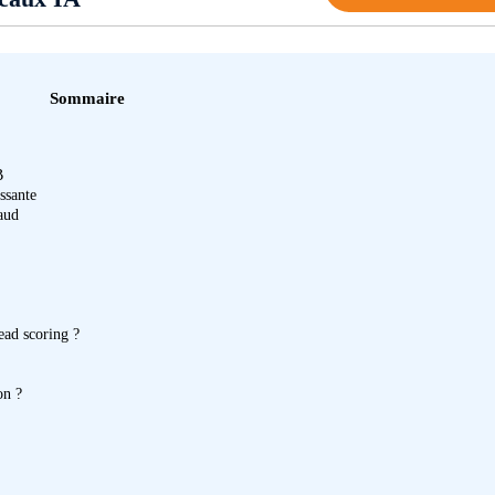
Sommaire
B
ssante
aud
ead scoring ?
on ?