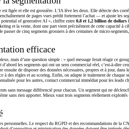
 la segmentation
est figée et elle est grossière. L’IA lève les deux. Elle détecte des corré
 enchaînement de pages vues prédit fortement l’achat — et ajuste les s
potential of generative AI »
, chiffre entre
0,8 et 1,2 billion de dollars
l
keting et la vente, dont une part vient précisément de cette capacité à ci
de passer de cinq segments grossiers à des centaines de micro-segments
tation efficace
xe, mais d’une question simple : « quel message ferait réagir ce group
t d’abord les segments qui ont un sens commercial réel, c’est-à-dire ce
ure ensuite de disposer des données nécessaires, propres et à jour, dans
e à des règles et au scoring. Enfin, on adapte le traitement de chaque s
nnalisée pour les autres, contact commercial immédiat pour les leads c
gments sans message différencié pour chacun. Un segment qui ne déclenc
ystème sans rien apporter. Mieux vaut trois segments réellement exploités
é
nées personnelles. Le respect du RGPD et des recommandations de la CN
 droit d’opposition et minimisation des données doivent être intégrés dès