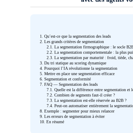
1.
Qu’est-ce que la segmentation des leads
2.
Les grands critères de segmentation
2.1.
La segmentation firmographique : le socle B2
2.2.
La segmentation comportementale : la plus pui
2.3.
La segmentation par maturité : froid, tiède, ch
3.
Du tri statique au scoring dynamique
4.
Pourquoi l’IA révolutionne la segmentation
5.
Mettre en place une segmentation efficace
6.
Segmentation et conformité
7.
FAQ — Segmentation des leads
7.1.
Quelle est la différence entre segmentation et l
7.2.
Combien de segments faut-il créer ?
7.3.
La segmentation est-elle réservée au B2B ?
7.4.
Peut-on automatiser entièrement la segmentati
8.
Exemple : segmenter pour mieux relancer
9.
Les erreurs de segmentation à éviter
10.
En résumé