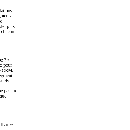
lations
egments
e
bler plus
, chacun
e ? ».
ux pour
 le CRM.
egment :
hauds.
he pas un
 que
IL n’est
 la