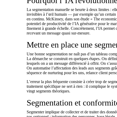
Pourquoi l’IA révolutionne
La segmentation manuelle se heurte à deux limites : elle 
invisibles à l’œil humain — par exemple qu’un certain
en continu. McKinsey, dans son étude
« The economic 
potentiel de productivité de l’IA générative pour le mar
finement à grande échelle. Concrètement, l’IA permet 
recevant un message quasi sur-mesure.
Mettre en place une segmen
Une bonne segmentation ne naît pas d’un tableau comple
La démarche se construit en quelques étapes. On défini
lesquels on a un message différencié à offrir. On s’ass
On automatise l’affectation des leads aux segments grâc
séquence de nurturing pour les uns,
relance client
perso
L’erreur la plus fréquente consiste à créer trop de se
traitement spécifique ne sert à rien : il complique le s
vingt segments théoriques.
Segmentation et conformit
Segmenter implique de collecter et de traiter des don
pas optionnel : information des personnes, base légale,