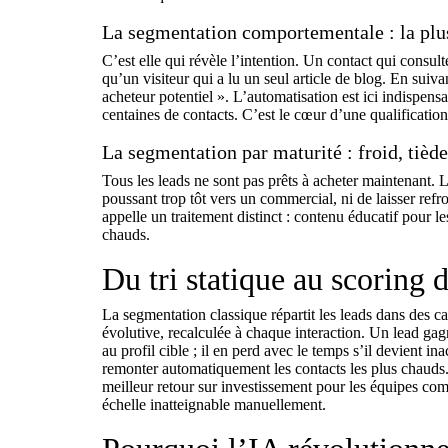
La segmentation comportementale : la plu
C’est elle qui révèle l’intention. Un contact qui consult
qu’un visiteur qui a lu un seul article de blog. En sui
acheteur potentiel ». L’automatisation est ici indispen
centaines de contacts. C’est le cœur d’une
qualificatio
La segmentation par maturité : froid, tièd
Tous les leads ne sont pas prêts à acheter maintenant. L
poussant trop tôt vers un commercial, ni de laisser re
appelle un traitement distinct : contenu éducatif pour le
chauds.
Du tri statique au scoring
La segmentation classique répartit les leads dans des c
évolutive, recalculée à chaque interaction. Un lead gag
au profil cible ; il en perd avec le temps s’il devient i
remonter automatiquement les contacts les plus chauds
meilleur retour sur investissement pour les équipes co
échelle inatteignable manuellement.