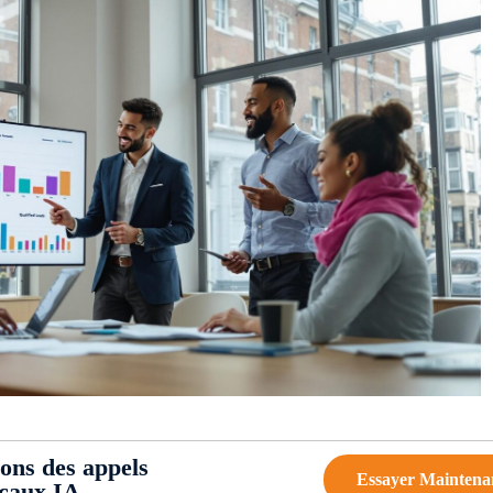
ions des appels
Essayer Maintena
ocaux IA