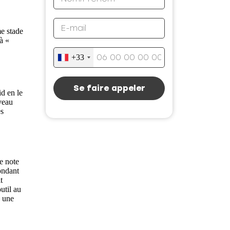
me stade
à «
+33
Se faire appeler
id en le
veau
es
ne note
ondant
t
outil au
à une