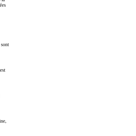
nées
 sont
est
:
ine,