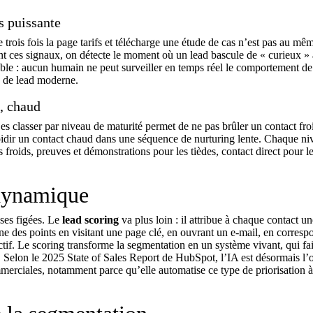
s puissante
e trois fois la page tarifs et télécharge une étude de cas n’est pas au mê
vant ces signaux, on détecte le moment où un lead bascule de « curieux » 
sable : aucun humain ne peut surveiller en temps réel le comportement de
n de lead
moderne.
e, chaud
es classer par niveau de maturité permet de ne pas brûler un contact fro
froidir un contact chaud dans une séquence de nurturing lente. Chaque ni
s froids, preuves et démonstrations pour les tièdes, contact direct pour l
 dynamique
ases figées. Le
lead scoring
va plus loin : il attribue à chaque contact u
ne des points en visitant une page clé, en ouvrant un e-mail, en corresp
nactif. Le scoring transforme la segmentation en un système vivant, qui fai
. Selon le
2025 State of Sales Report de HubSpot
, l’IA est désormais l’
mmerciales, notamment parce qu’elle automatise ce type de priorisation 