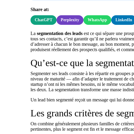
Share at:
ChatGPT
Perplexity
WhatsApp
LinkedIn
La
segmentation des leads
est ce qui sépare une pros
tous ses contacts, c’est garantir qu’il ne parlera vrai
d’adresser à chacun le bon message, au bon moment, pa
produisent réellement des prospects qualifiés, et commen
Qu’est-ce que la segmentat
Segmenter ses leads consiste à les répartir en groupes
niveau de maturité — afin d’adapter le traitement de c
startup n’ont ni les mêmes besoins, ni le même vocabula
les deux. La segmentation transforme une masse indistin
Un lead bien segmenté reçoit un message qui lui donne l
Les grands critères de seg
On combine généralement plusieurs familles de critère
pertinentes, plus le segment est fin et le message effica