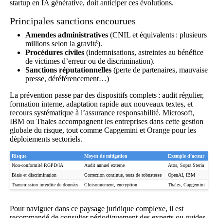
startup en IA générative, doit anticiper ces évolutions.
Principales sanctions encourues
Amendes administratives
(CNIL et équivalents : plusieurs
millions selon la gravité).
Procédures civiles
(indemnisations, astreintes au bénéfice
de victimes d’erreur ou de discrimination).
Sanctions réputationnelles
(perte de partenaires, mauvaise
presse, déréférencement…)
La prévention passe par des dispositifs complets : audit régulier,
formation interne, adaptation rapide aux nouveaux textes, et
recours systématique à l’assurance responsabilité. Microsoft,
IBM ou Thales accompagnent les entreprises dans cette gestion
globale du risque, tout comme Capgemini et Orange pour les
déploiements sectoriels.
Risque
Moyen de mitigation
Exemple d’acteur
Non-conformité RGPD/IA
Audit annuel externe
Atos, Sopra Steria
Biais et discrimination
Correction continue, tests de robustesse
OpenAI, IBM
Transmission interdite de données
Cloisonnement, encryption
Thales, Capgemini
Pour naviguer dans ce paysage juridique complexe, il est
recommandé de consulter périodiquement des experts ou guides