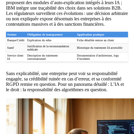
proposent des modules d’auto-explication intégrés à leurs IA ;
IBM intègre une traçabilité des choix dans ses solutions B2B.
Les régulateurs surveillent ces évolutions : une décision arbitraire
ou non expliquée expose désormais les entreprises à des
contestations massives et à des sanctions financières.
Secteur
Obligation de transparence
Application pratique
Banque/Crédit
Explication du refus
Fiche détaillée remise au client
Justification de la recommandation
Santé
Historique du traitement IA accessible
médicale
Service client
Description du traitement
Documentation d’architecture, logs
IA
conversationnel
d’incidents
Sans explicabilité, une entreprise peut voir sa responsabilité
engagée, sa crédibilité ruinée en cas d’erreur, et sa conformité
RGPD remise en question. Pour un panorama détaillé :
L’IA et
le droit : la responsabilité des algorithmes en question
.