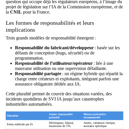
question qui occupe déjà les régulateurs européens, à l’image du
projet de législation sur l’IA de la Commission européenne, et de
la
CNIL
pour la France.
Les formes de responsabilités et leurs
implications
Trois grands modèles de responsabilité émergent :
Responsabilité du fabricant/développeur
: basée sur les
défauts de conception (bugs, sécurité) ou de
programmation.
Responsabilité de l’utilisateur/opérateur
: liée à une
mauvaise utilisation ou une supervision défaillante.
Responsabilité partagée
: un régime hybride qui répartit la
charge entre créateurs et exploitants, intégrant parfois une
assurance obligatoire dédiée aux IA.
Cette pluralité permet de couvrir des situations variées, des
incidents quotidiens de
SVI IA
jusqu’aux catastrophes
industrielles automatisées.
Acteur responsable
Mesure préventive
Situation
potentiel
recommandée
Développeur, hôpital,
Audits, validation clinique,
Erreur médicale par IA
fournisseur de l’IA
assurance spécifique