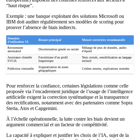
“haut risque”.
Exemple : une banque exploitant des solutions Microsoft ou
IBM doit auditer régulièrement ses modèles de scoring pour
prouver l’absence de biais indirects.
Domaine
Risque principal
Mesure correctrice recommandée
d’utilisation IA
Recrutement
Mélange de jeux de données, audits
Discrimination genrée ou raciale
automatisé
d’équité
Assistance clientèle
Favoritisme d’un profil
Tests croisés, sensibilisation au langage
SVI IA
linguistique
inclusif
Stigmatisation de zones
Prédiction criminelle
Critères neutres, explications normées
géographiques
Pour renforcer la confiance, certaines législations comme celle
proposée via
l’encadrement juridique de l’usage de l’intelligence
artificielle
exigent la correction systématique et la transparence
des rectifications, notamment avec des partenaires comme Sopra
Steria, Atos et Capgemini.
À l’échelle opérationnelle, la lutte contre les biais devient un
argument commercial et un facteur de compétitivité.
La capacité à expliquer et justifier les choix de l’IA, sujet de la