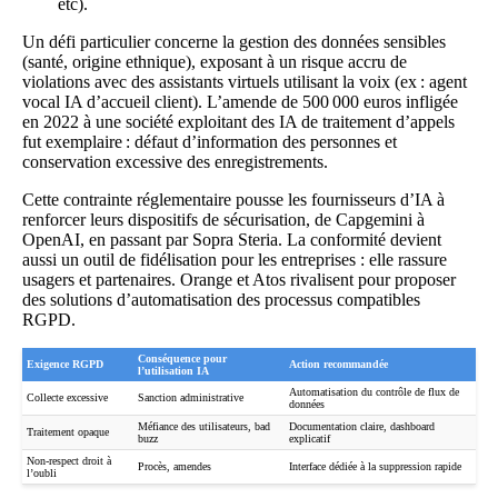
etc).
Un défi particulier concerne la gestion des données sensibles
(santé, origine ethnique), exposant à un risque accru de
violations avec des assistants virtuels utilisant la voix (ex : agent
vocal IA d’accueil client). L’amende de 500 000 euros infligée
en 2022 à une société exploitant des IA de traitement d’appels
fut exemplaire : défaut d’information des personnes et
conservation excessive des enregistrements.
Cette contrainte réglementaire pousse les fournisseurs d’IA à
renforcer leurs dispositifs de sécurisation, de Capgemini à
OpenAI, en passant par Sopra Steria. La conformité devient
aussi un outil de fidélisation pour les entreprises : elle rassure
usagers et partenaires. Orange et Atos rivalisent pour proposer
des solutions d’automatisation des processus compatibles
RGPD.
Conséquence pour
Exigence RGPD
Action recommandée
l’utilisation IA
Automatisation du contrôle de flux de
Collecte excessive
Sanction administrative
données
Méfiance des utilisateurs, bad
Documentation claire, dashboard
Traitement opaque
buzz
explicatif
Non-respect droit à
Procès, amendes
Interface dédiée à la suppression rapide
l’oubli