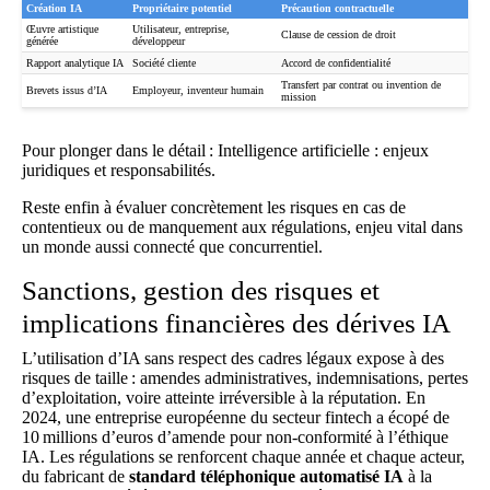
Création IA
Propriétaire potentiel
Précaution contractuelle
Œuvre artistique
Utilisateur, entreprise,
Clause de cession de droit
générée
développeur
Rapport analytique IA
Société cliente
Accord de confidentialité
Transfert par contrat ou invention de
Brevets issus d’IA
Employeur, inventeur humain
mission
Pour plonger dans le détail :
Intelligence artificielle : enjeux
juridiques et responsabilités
.
Reste enfin à évaluer concrètement les risques en cas de
contentieux ou de manquement aux régulations, enjeu vital dans
un monde aussi connecté que concurrentiel.
Sanctions, gestion des risques et
implications financières des dérives IA
L’utilisation d’IA sans respect des cadres légaux expose à des
risques de taille : amendes administratives, indemnisations, pertes
d’exploitation, voire atteinte irréversible à la réputation. En
2024, une entreprise européenne du secteur fintech a écopé de
10 millions d’euros d’amende pour non-conformité à l’éthique
IA. Les régulations se renforcent chaque année et chaque acteur,
du fabricant de
standard téléphonique automatisé IA
à la