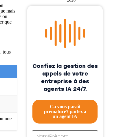
2026
on
que mais
e ou
ner que
, tous
Confiez la gestion des
appels de votre
entreprise à des
agents IA 24/7.
Ca vous paraît
prématuré? parlez à
un agent IA
ou une