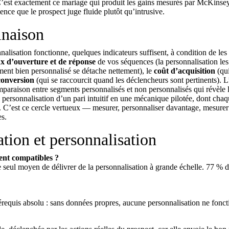
 C’est exactement ce mariage qui produit les gains mesurés par McKinse
ence que le prospect juge fluide plutôt qu’intrusive.
inaison
alisation fonctionne, quelques indicateurs suffisent, à condition de les
x d’ouverture et de réponse
de vos séquences (la personnalisation les 
ent bien personnalisé se détache nettement), le
coût d’acquisition
(qui
conversion
(qui se raccourcit quand les déclencheurs sont pertinents). L
mparaison entre segments personnalisés et non personnalisés qui révèle 
a personnalisation d’un pari intuitif en une mécanique pilotée, dont cha
res. C’est ce cercle vertueux — mesurer, personnaliser davantage, mesure
es.
ion et personnalisation
ent compatibles ?
le seul moyen de délivrer de la personnalisation à grande échelle. 77 % 
prérequis absolu : sans données propres, aucune personnalisation ne fonc