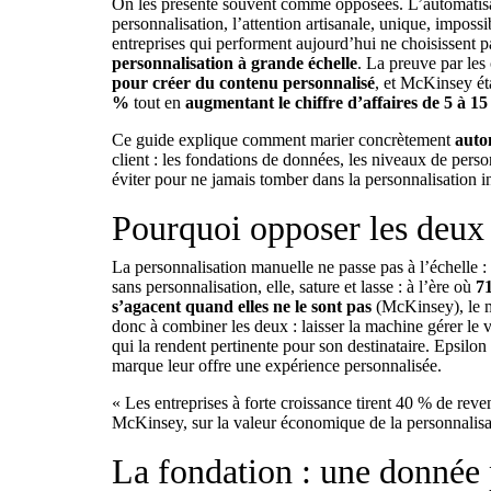
On les présente souvent comme opposées. L’automatisati
personnalisation, l’attention artisanale, unique, impossi
entreprises qui performent aujourd’hui ne choisissent pas 
personnalisation à grande échelle
. La preuve par les 
pour créer du contenu personnalisé
, et McKinsey ét
%
tout en
augmentant le chiffre d’affaires de 5 à 1
Ce guide explique comment marier concrètement
auto
client : les fondations de données, les niveaux de perso
éviter pour ne jamais tomber dans la personnalisation in
Pourquoi opposer les deux 
La personnalisation manuelle ne passe pas à l’échelle :
sans personnalisation, elle, sature et lasse : à l’ère où
7
s’agacent quand elles ne le sont pas
(McKinsey), le m
donc à combiner les deux : laisser la machine gérer le v
qui la rendent pertinente pour son destinataire. Epsilo
marque leur offre une expérience personnalisée.
« Les entreprises à forte croissance tirent 40 % de rev
McKinsey, sur la valeur économique de la personnalisa
La fondation : une donnée 