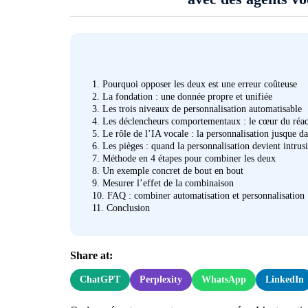
1.
Pourquoi opposer les deux est une erreur coûteuse
2.
La fondation : une donnée propre et unifiée
3.
Les trois niveaux de personnalisation automatisable
4.
Les déclencheurs comportementaux : le cœur du réac
5.
Le rôle de l’IA vocale : la personnalisation jusque da
6.
Les pièges : quand la personnalisation devient intrus
7.
Méthode en 4 étapes pour combiner les deux
8.
Un exemple concret de bout en bout
9.
Mesurer l’effet de la combinaison
10.
FAQ : combiner automatisation et personnalisation
11.
Conclusion
Share at:
ChatGPT
Perplexity
WhatsApp
LinkedIn