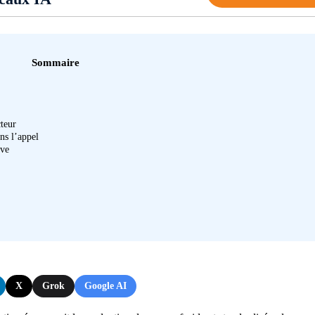
Sommaire
teur
ns l’appel
ive
X
Grok
Google AI