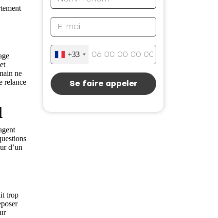
rtement
+33
age
et
umain ne
ne
relance
Se faire appeler
l
agent
questions
eur d’un
it trop
eposer
ur