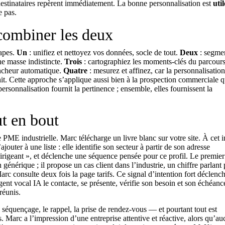
estinataires repèrent immédiatement. La bonne personnalisation est
util
e pas.
combiner les deux
tapes.
Un
: unifiez et nettoyez vos données, socle de tout.
Deux
: segme
ne masse indistincte.
Trois
: cartographiez les moments-clés du parcours
encheur automatique.
Quatre
: mesurez et affinez, car la personnalisation
it. Cette approche s’applique aussi bien à la
prospection commerciale
q
personnalisation fournit la pertinence ; ensemble, elles fournissent la
t en bout
PME industrielle. Marc télécharge un livre blanc sur votre site. À cet i
outer à une liste : elle identifie son secteur à partir de son adresse
 dirigeant », et déclenche une séquence pensée pour ce profil. Le premier
générique ; il propose un cas client dans l’industrie, un chiffre parlant
Marc consulte deux fois la page tarifs. Ce signal d’intention fort déclenc
gent vocal IA
le contacte, se présente, vérifie son besoin et son échéance
réunis.
 séquençage, le rappel, la prise de rendez-vous — et pourtant tout est
rs. Marc a l’impression d’une entreprise attentive et réactive, alors qu’a