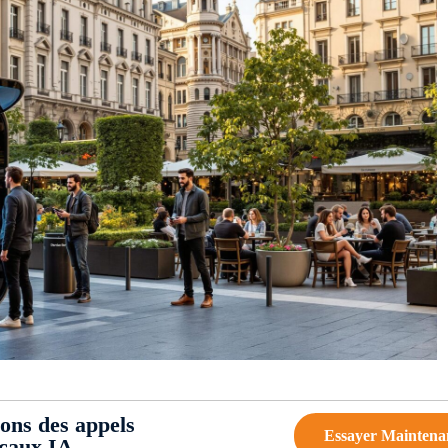
ions des appels
Essayer Maintena
ocaux IA