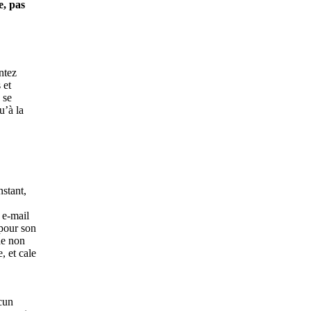
e, pas
ntez
 et
 se
u’à la
nstant,
 e-mail
 pour son
he non
, et cale
ucun