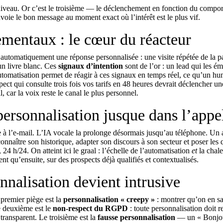
 niveau. Or c’est le troisième — le déclenchement en fonction du compo
envoie le bon message au moment exact où l’intérêt est le plus vif.
mentaux : le cœur du réacteur
 automatiquement une réponse personnalisée : une visite répétée de la p
’un livre blanc. Ces
signaux d’intention
sont de l’or : un lead qui les ém
utomatisation permet de réagir à ces signaux en temps réel, ce qu’un h
pect qui consulte trois fois vos tarifs en 48 heures devrait déclencher u
car la voix reste le canal le plus personnel.
 personnalisation jusque dans l’appe
e à l’e-mail. L’IA vocale la prolonge désormais jusqu’au téléphone. Un
onnaître son historique, adapter son discours à son secteur et poser les 
4 h/24. On atteint ici le graal : l’échelle de l’automatisation
et
la chal
 qu’ensuite, sur des prospects déjà qualifiés et contextualisés.
nnalisation devient intrusive
 premier piège est la
personnalisation « creepy »
: montrer qu’on en sa
Le deuxième est le
non-respect du RGPD
: toute personnalisation doit r
transparent. Le troisième est la
fausse personnalisation
— un « Bonjo