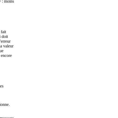
y : moins
fait
 doit
’erreur
la valeur
que
r encore
des
tionne.