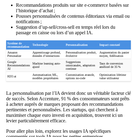
Recommandations produits sur site e-commerce basées sur
l’historique d’achat ;
Pousses personnalisées de contenus éditoriaux via email ou
notifications ;
Suggestion d’up-sell/cross-sell en temps réel lors du
passage en caisse ou lors d’un appel IA.
Système de
Technologie
Personnalisation
Impact constaté
recommandation
Amazon
Apprentissage profond,
Personnalisation produit,
Augmentation du panier
Personalize
données d’interactions
évolutive
moyen, fidélisation
Google
Suggestions
Machine learning auto-
Taux de conversion
Recommendations
omnicanales, adaptation
ajusté
amélioré de 35 %
AI
continue
Automatisation ML,
Customisation avancée,
Optimisation lifetime
H2O.ai
modèles propriétaires
options no-code
value utilisateur
La personnalisation par l’IA devient donc un véritable facteur clé
de succès. Selon Accenture, 91 % des consommateurs sont prêts
à acheter auprès de marques proposant des recommandations
pertinentes et personnalisées. Les startups, qui cherchent à
maximiser chaque euro investi en acquisition, trouvent ici un
levier particulièrement efficace.
Pour aller plus loin, explorez les usages IA spécifiques
commentés sur
tools IA pour les petites entreprises
.