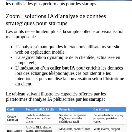
les outils ia les plus performants pour les startups
Zoom : solutions IA d’analyse de données
stratégiques pour startups
Les outils ne se limitent plus à la simple collecte ou visualisation
mais proposent :
L’analyse sémantique des interactions utilisateurs sur site
web ou application mobile ;
La segmentation dynamique de la clientèle, actualisée en
temps réel ;
L’intégration d’un
caller bot IA
pour enrichir les données
lors des échanges téléphoniques : le bot identifie les
intentions et personnalise la conversation selon l’historique
du client.
Le tableau suivant illustre les capacités offertes par les
plateformes d’analyse IA plébiscitées par les startups :
Outil
Fonctionnalités IA clés
Points forts
Cas d’usage
Prédiction, détection
Scalabilité, intégration
Personnalisation, scoring
Google
d’anomalies, analyse
BigQuery, modules
prospects, prévision
Cloud AI
clients
spécifiques retail
ventes
Analyse NLP, chatbot
Modularité, sécurité, prise
Veille marché, support
IBM Watson
avancé, reconnaissance