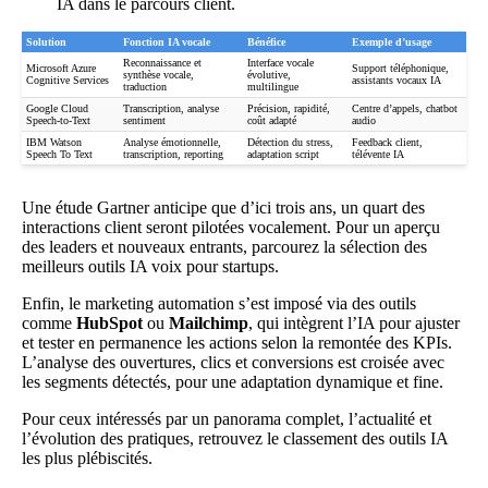
IA
dans le parcours client.
Solution
Fonction
IA vocale
Bénéfice
Exemple d’usage
Reconnaissance et
Interface vocale
Microsoft Azure
Support téléphonique,
synthèse vocale,
évolutive,
Cognitive Services
assistants vocaux IA
traduction
multilingue
Google Cloud
Transcription, analyse
Précision, rapidité,
Centre d’appels, chatbot
Speech-to-Text
sentiment
coût adapté
audio
IBM Watson
Analyse émotionnelle,
Détection du stress,
Feedback client,
Speech To Text
transcription, reporting
adaptation script
télévente IA
Une étude Gartner anticipe que d’ici trois ans, un quart des
interactions client seront pilotées vocalement. Pour un aperçu
des leaders et nouveaux entrants, parcourez la sélection
des
meilleurs outils IA voix pour startups
.
Enfin, le marketing automation s’est imposé via des outils
comme
HubSpot
ou
Mailchimp
, qui intègrent l’IA pour ajuster
et tester en permanence les actions selon la remontée des KPIs.
L’analyse des ouvertures, clics et conversions est croisée avec
les segments détectés, pour une adaptation dynamique et fine.
Pour ceux intéressés par un panorama complet, l’actualité et
l’évolution des pratiques,
retrouvez le classement des outils IA
les plus plébiscités
.