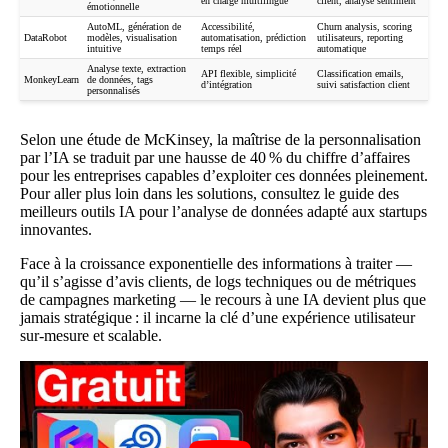
en charge multilingue
client, analyse sentiment
émotionnelle
AutoML, génération de
Accessibilité,
Churn analysis, scoring
DataRobot
modèles, visualisation
automatisation, prédiction
utilisateurs, reporting
intuitive
temps réel
automatique
Analyse texte, extraction
API flexible, simplicité
Classification emails,
MonkeyLearn
de données, tags
d’intégration
suivi satisfaction client
personnalisés
Selon une étude de McKinsey, la maîtrise de la personnalisation
par l’IA se traduit par une hausse de 40 % du chiffre d’affaires
pour les entreprises capables d’exploiter ces données pleinement.
Pour aller plus loin dans les solutions, consultez le
guide des
meilleurs outils IA pour l’analyse de données
adapté aux startups
innovantes.
Face à la croissance exponentielle des informations à traiter —
qu’il s’agisse d’avis clients, de logs techniques ou de métriques
de campagnes marketing — le recours à une IA devient plus que
jamais stratégique : il incarne la clé d’une expérience utilisateur
sur-mesure et scalable.