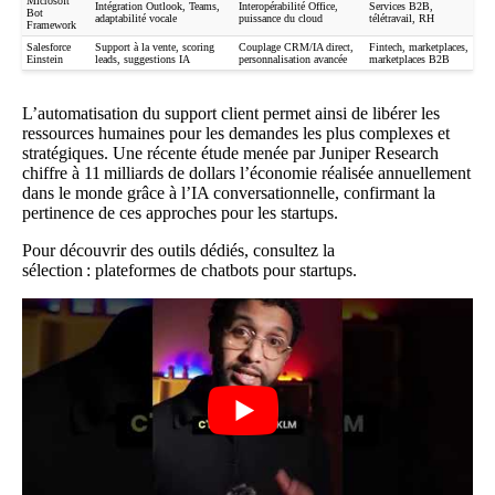
Microsoft
Intégration Outlook, Teams,
Interopérabilité Office,
Services B2B,
Bot
adaptabilité vocale
puissance du cloud
télétravail, RH
Framework
Salesforce
Support à la vente, scoring
Couplage CRM/IA direct,
Fintech, marketplaces,
Einstein
leads, suggestions IA
personnalisation avancée
marketplaces B2B
L’automatisation du support client permet ainsi de libérer les
ressources humaines pour les demandes les plus complexes et
stratégiques. Une récente étude menée par Juniper Research
chiffre à 11 milliards de dollars l’économie réalisée annuellement
dans le monde grâce à l’IA conversationnelle, confirmant la
pertinence de ces approches pour les startups.
Pour découvrir des outils dédiés, consultez la
sélection :
plateformes de chatbots pour startups
.