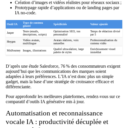
Création d’images et vidéos réalistes pour réseaux sociaux ;
Prototypage rapide d’applications ou de landing pages par
IA no-code.
Type de contenu
Outil IA
Spécificités
Valeur ajoutée
généré
Texte (emails,
Optimisation SEO, ton
Temps de rédaction divisé
Jasper
descriptions, scripts)
personnalisé
par 5
Vidéos avatars,
Avatars réalistes, voix
Professionnalisation du
Heygen
multilingue
naturelles
contenu vidéo
Qualité ultra-réaliste, large
Enrichissement visuel
MidJourney
Images, illustrations
palette de styles
immédiat
D’après une étude Salesforce, 76 % des consommateurs exigent
aujourd’hui que les communications des marques soient
adaptées à leurs préférences. L’IA n’est donc plus un simple
gadget, mais la base d’une stratégie de croissance efficace et
différenciante.
Pour approfondir les meilleures plateformes, rendez-vous sur
ce
comparatif d’outils IA générative mis à jour
.
Automatisation et reconnaissance
vocale IA : productivité décuplée et