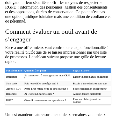
doit garantir leur sécurité et offrir les moyens de respecter le
RGPD : information des personnes, gestion des consentements
et des oppositions, durées de conservation. Ce point n’est pas
une option juridique lointaine mais une condition de confiance et
de pérennité.
Comment évaluer un outil avant de
s’engager
Face à une offre, mieux vaut confronter chaque fonctionnalité à
votre réalité plutôt que de se laisser impressionner par une liste
de promesses. Le tableau suivant propose une grille de lecture
rapide.
Fonctionnalité
Question à se poser
Signal d’alerte
Se connecte-t-il à mon agenda et mon CRM
Intégration
Export/import manuel obligatoire
?
Sans code
Puis-je modifier une règle seul ?
Besoin d’un technicien pour tout
Appels / RDV
Prend-il un rendez-vous de bout en bout ?
Simple redirection ou répondeur
Reporting
Ai-je des indicateurs clairs ?
Aucune donnée exploitable
Flou sur l’hébergement des
RGPD
Gère-t-il consentements et oppositions ?
données
Un test grandeur nature sur une ou deux semaines vaut mieux