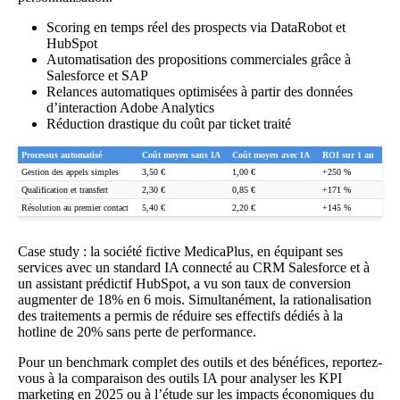
Scoring en temps réel des prospects via DataRobot et
HubSpot
Automatisation des propositions commerciales grâce à
Salesforce et SAP
Relances automatiques optimisées à partir des données
d’interaction Adobe Analytics
Réduction drastique du coût par ticket traité
Processus automatisé
Coût moyen sans IA
Coût moyen avec IA
ROI sur 1 an
Gestion des appels simples
3,50 €
1,00 €
+250 %
Qualification et transfert
2,30 €
0,85 €
+171 %
Résolution au premier contact
5,40 €
2,20 €
+145 %
Case study : la société fictive MedicaPlus, en équipant ses
services avec un standard IA connecté au CRM Salesforce et à
un assistant prédictif HubSpot, a vu son taux de conversion
augmenter de 18% en 6 mois. Simultanément, la rationalisation
des traitements a permis de réduire ses effectifs dédiés à la
hotline de 20% sans perte de performance.
Pour un benchmark complet des outils et des bénéfices, reportez-
vous à
la comparaison des outils IA pour analyser les KPI
marketing en 2025
ou à
l’étude sur les impacts économiques du