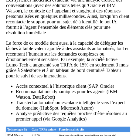
conversations (avec des solutions telles qu’Oracle et IBM
Watson), le contexte de l’appelant et suggèrent des réponses
personnalisées en quelques millisecondes. Ainsi, lorsqu’un client
recontacte le support pour un sujet déjà identifié, le bot IA
fournit à l’agent l’ensemble des éléments clés pour une
résolution immédiate.
La force de ce modèle tient aussi à la capacité de déléguer les
tâches à faible valeur ajoutée à des assistants automatisés, tout en
recentrant l’humain sur les demandes complexes ou
émotionnellement sensibles. Par exemple, la société fictive
Lumo Tech a augmenté son TRPA de 15% en seulement 3 mois
grâce à Salesforce et à un tableau de bord centralisé Tableau
pour le suivi de ses interactions.
Accès contextuel à l’historique client (SAP, Oracle)
Recommandations dynamiques pour les agents (IBM
Watson, DataRobot)
Transfert automatisé ou escalade intelligente vers l’expert
du domaine (HubSpot, Microsoft Azure)
Analyse prédictive des requêtes proches d’être résolues au
premier appel (via Google Analytics)
Technologie IA
Gain TRPA estimé
Fonctionnalités clés
IBM Watson
+12 %
Analyse sémantique, suggestions en temps réel