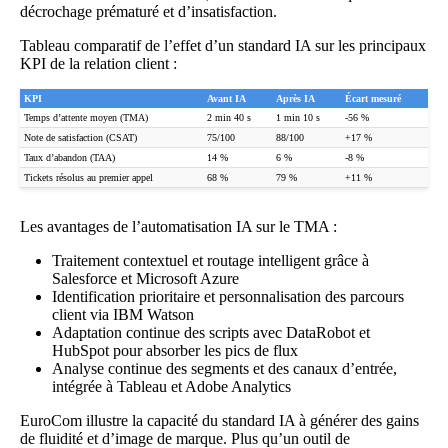
décrochage prématuré et d’insatisfaction.
Tableau comparatif de l’effet d’un standard IA sur les principaux
KPI de la relation client :
KPI
Avant IA
Après IA
Écart mesuré
Temps d’attente moyen (TMA)
2 min 40 s
1 min 10 s
-56 %
Note de satisfaction (CSAT)
75/100
88/100
+17 %
Taux d’abandon (TAA)
14 %
6 %
-8 %
Tickets résolus au premier appel
68 %
79 %
+11 %
Les avantages de l’automatisation IA sur le TMA :
Traitement contextuel et routage intelligent grâce à
Salesforce et Microsoft Azure
Identification prioritaire et personnalisation des parcours
client via IBM Watson
Adaptation continue des scripts avec DataRobot et
HubSpot pour absorber les pics de flux
Analyse continue des segments et des canaux d’entrée,
intégrée à Tableau et Adobe Analytics
EuroCom illustre la capacité du standard IA à générer des gains
de fluidité et d’image de marque. Plus qu’un outil de