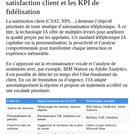
satisfaction client et les KPI de
fidélisation
La satisfaction client (CSAT, NPS…) demeure l’objectif
prioritaire de toute stratégie d’automatisation téléphonique. À ce
titre, la technologie IA offre de multiples leviers pour améliorer
la qualité perçue par les appelants. Un standard téléphonique IA
capitalise sur la personnalisation, la proactivité et l’analyse
comportementale pour transformer chaque interaction en
expérience mémorable.
En s’appuyant sur la reconnaissance vocale et l’analyse de
sentiments avec, par exemple, IBM Watson ou Adobe Analytics,
il est possible de détecter en temps réel l’état émotionnel du
client. En cas de frustration ou d’urgence, l’IA adapte
automatiquement la réponse et propose un traitement accéléré ou
une escalade prioritaire.
Levier IA
Impact principal sur le CSAT
Technologies associées
Désamorçage des tensions, réponses
IBM Watson, DataRobot, Adobe
Analyse des émotions
adaptées
Analytics
Personnalisation du
Reconnaissance VIP, expérience sur-
HubSpot, SAP, Salesforce
parcours
mesure
Proactivité dans les
Suggestions de résolution dès la prise
Oracle, Google Analytics,
solutions
de contact
Microsoft Azure