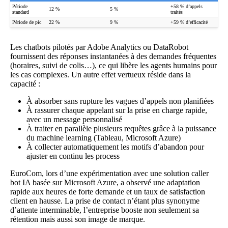
Période
+58 % d’appels
12 %
5 %
standard
traités
Période de pic
22 %
9 %
+59 % d’efficacité
Les chatbots pilotés par Adobe Analytics ou DataRobot
fournissent des réponses instantanées à des demandes fréquentes
(horaires, suivi de colis…), ce qui libère les agents humains pour
les cas complexes. Un autre effet vertueux réside dans la
capacité :
À absorber sans rupture les vagues d’appels non planifiées
À rassurer chaque appelant sur la prise en charge rapide,
avec un message personnalisé
À traiter en parallèle plusieurs requêtes grâce à la puissance
du machine learning (Tableau, Microsoft Azure)
À collecter automatiquement les motifs d’abandon pour
ajuster en continu les process
EuroCom, lors d’une expérimentation avec une solution caller
bot IA basée sur Microsoft Azure, a observé une adaptation
rapide aux heures de forte demande et un taux de satisfaction
client en hausse. La prise de contact n’étant plus synonyme
d’attente interminable, l’entreprise booste non seulement sa
rétention mais aussi son image de marque.