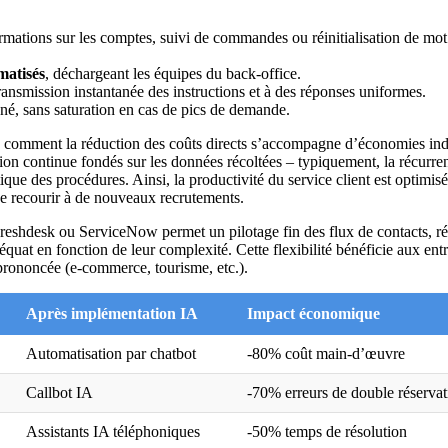
rmations sur les comptes, suivi de commandes ou réinitialisation de mot
matisés
, déchargeant les équipes du back-office.
ansmission instantanée des instructions et à des réponses uniformes.
ané, sans saturation en cas de pics de demande.
e comment la réduction des coûts directs s’accompagne d’économies indi
ion continue fondés sur les données récoltées – typiquement, la récurre
ue des procédures. Ainsi, la productivité du service client est optimisé
 de recourir à de nouveaux recrutements.
reshdesk ou ServiceNow permet un pilotage fin des flux de contacts, ré
équat en fonction de leur complexité. Cette flexibilité bénéficie aux ent
prononcée (e-commerce, tourisme, etc.).
Après implémentation IA
Impact économique
Automatisation par chatbot
-80% coût main-d’œuvre
Callbot IA
-70% erreurs de double réservat
Assistants IA téléphoniques
-50% temps de résolution