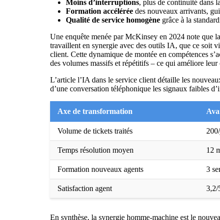
Moins d’interruptions
, plus de continuité dans 
Formation accélérée
des nouveaux arrivants, guid
Qualité de service homogène
grâce à la standar
Une enquête menée par McKinsey en 2024 note que la p
travaillent en synergie avec des outils IA, que ce soit v
client. Cette dynamique de montée en compétences s’ac
des volumes massifs et répétitifs – ce qui améliore leur 
L’article
l’IA dans le service client
détaille les nouveaux
d’une conversation téléphonique les signaux faibles d’in
Axe de transformation
Ava
Volume de tickets traités
200/
Temps résolution moyen
12 
Formation nouveaux agents
3 se
Satisfaction agent
3,2/
En synthèse, la synergie homme-machine est le nouveau 