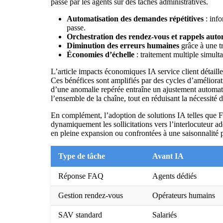
passé par les agents sur des tâches administratives.
Automatisation des demandes répétitives
: info
passe.
Orchestration des rendez-vous et rappels auto
Diminution des erreurs humaines
grâce à une tr
Économies d’échelle
: traitement multiple simult
L’article
impacts économiques IA service client
détaill
Ces bénéfices sont amplifiés par des cycles d’améliorat
d’une anomalie repérée entraîne un ajustement automatiq
l’ensemble de la chaîne, tout en réduisant la nécessité
En complément, l’adoption de solutions IA telles que F
dynamiquement les sollicitations vers l’interlocuteur ad
en pleine expansion ou confrontées à une saisonnalité 
Type de tâche
Avant IA
Réponse FAQ
Agents dédiés
Gestion rendez-vous
Opérateurs humains
SAV standard
Salariés