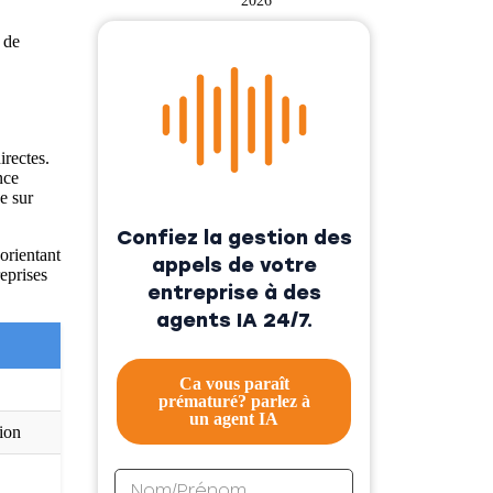
2026
 de
rectes.
nce
e sur
Confiez la gestion des
orientant
appels de votre
reprises
entreprise à des
agents IA 24/7.
Ca vous paraît
prématuré? parlez à
un agent IA
ion