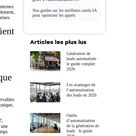
internes
Nos guides sur les meilleurs outils IA
blement,
pour optimiser les appels
rises.
ient
Articles les plus lus
Génération de
leads automatisée :
le guide complet
2026
que
Les avantages de
l’automatisation
des leads en 2026
ervables
honique,
Outils
7,
d’automatisation
de la génération de
, une
leads : le guide
emps