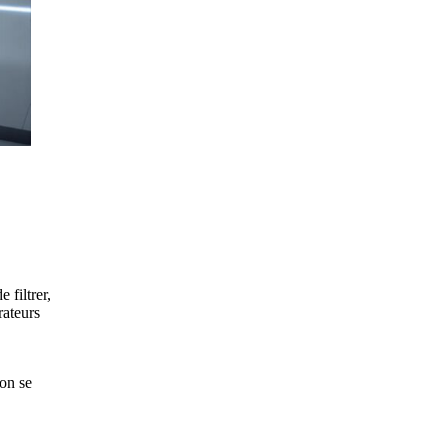
 filtrer,
rateurs
ion se