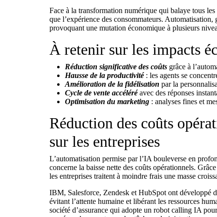
Face à la transformation numérique qui balaye tous les se
que l’expérience des consommateurs. Automatisation, ga
provoquant une mutation économique à plusieurs niveau
À retenir sur les impacts é
Réduction significative des coûts
grâce à l’autom
Hausse de la productivité
: les agents se concentre
Amélioration de la fidélisation
par la personnalisa
Cycle de vente accéléré
avec des réponses instant
Optimisation du marketing
: analyses fines et mes
Réduction des coûts opérat
sur les entreprises
L’automatisation permise par l’IA bouleverse en profond
concerne la baisse nette des coûts opérationnels. Grâce
les entreprises traitent à moindre frais une masse crois
IBM, Salesforce, Zendesk et HubSpot ont développé des 
évitant l’attente humaine et libérant les ressources hu
société d’assurance qui adopte un
robot calling IA
pour 