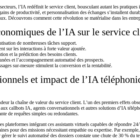
cteurs, l’IA redéfinit le service client, bousculant autant les pratiques 
ins de productivité, et personnalisation des échanges s’installent dura
x. Découvrons comment cette révolution se matérialise dans les entrep
conomiques de l’IA sur le service cl
atisation de nombreuses tâches support.
nt sur les interactions à forte valeur ajoutée.
tion et la prédiction des besoins clients.
anées et l’accompagnement automatisé des prospects.
sages sur-mesure stimulent la conversion et la rentabilité.
ionnels et impact de l’IA téléphoni
eur la chaîne de valeur du service client. L’un des premiers effets obs
 aux callbots IA, agents conversationnels et autres solutions d’IA télép
sante de requêtes simples ou redondantes.
plateformes intégrant ces assistants virtuels capables de répondre 24/
maines pour des missions nécessitant empathie ou expertise. Par exemple
gérer le suivi automatisé des dossiers constate une chute de 30 % du t