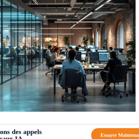
ions des appels
Essayer Maintena
ocaux IA