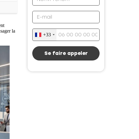
ent
sager la
+33
Se faire appeler