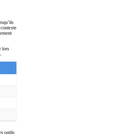
squ’ils
u contexte
itement
 lors
.
s outils