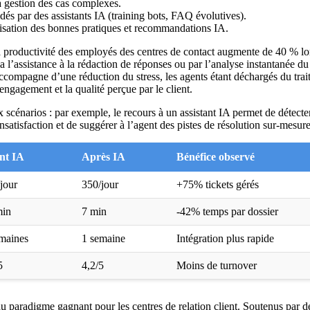
la gestion des cas complexes.
és par des assistants IA (training bots, FAQ évolutives).
disation des bonnes pratiques et recommandations IA.
roductivité des employés des centres de contact augmente de 40 % lor
ia l’assistance à la rédaction de réponses ou par l’analyse instantanée d
compagne d’une réduction du stress, les agents étant déchargés du tra
engagement et la qualité perçue par le client.
 scénarios : par exemple, le recours à un assistant IA permet de détecter
satisfaction et de suggérer à l’agent des pistes de résolution sur-mesure
nt IA
Après IA
Bénéfice observé
jour
350/jour
+75% tickets gérés
min
7 min
-42% temps par dossier
maines
1 semaine
Intégration plus rapide
5
4,2/5
Moins de turnover
paradigme gagnant pour les centres de relation client. Soutenus par de