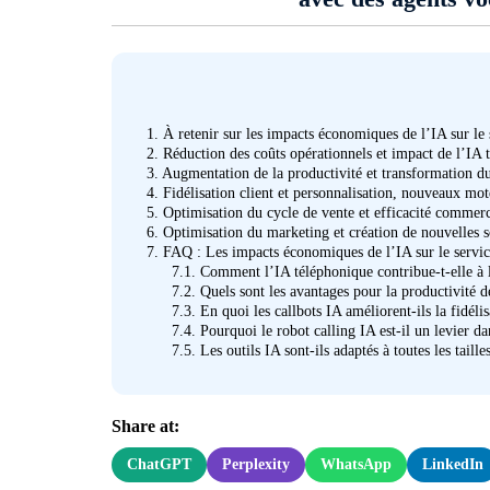
1.
À retenir sur les impacts économiques de l’IA sur le 
2.
Réduction des coûts opérationnels et impact de l’IA t
3.
Augmentation de la productivité et transformation du
4.
Fidélisation client et personnalisation, nouveaux mo
5.
Optimisation du cycle de vente et efficacité commerci
6.
Optimisation du marketing et création de nouvelles s
7.
FAQ : Les impacts économiques de l’IA sur le servic
7.1.
Comment l’IA téléphonique contribue-t-elle à la
7.2.
Quels sont les avantages pour la productivité de
7.3.
En quoi les callbots IA améliorent-ils la fidélis
7.4.
Pourquoi le robot calling IA est-il un levier da
7.5.
Les outils IA sont-ils adaptés à toutes les taille
Share at:
ChatGPT
Perplexity
WhatsApp
LinkedIn