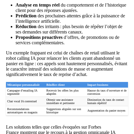
Analyse en temps réel
du comportement et de l’historique
client pour des réponses ajustées.
Prédiction
des prochaines attentes grâce à la puissance de
l’intelligence artificielle.
Réduction
des irritants : plus besoin de répéter l’objet de
ses demandes sur différents canaux.
Propositions proactives
d’offres, de promotions ou de
services complémentaires.
Un exemple frappant est celui de chaînes de retail utilisant le
robot calling IA
pour relancer les clients ayant abandonné un
panier en ligne : ces appels sont hautement personnalisés, évitant
le caractère intrusif des solutions de masse et augmentant
significativement le taux de reprise d’achat.
Mécanique personnalisée
Bénéfice client
Impact business
Campagne d’emailing IA
Recevoir les offres les plus
Hausse du taux d’ouverture et de
segmentée
adaptées
conversion
Obtenir une assistance
Diminution du taux de contact
Chat vocal IA
contextuel
immédiate et pertinente
humain répétitif
Recommendations
Suggestions alignées sur son
Augmentation du panier moyen
automatiques en magasin
historique
Les solutions telles que celles évoquées sur
Forbes
France
montrent que le recours à la gestion omnicanale IA