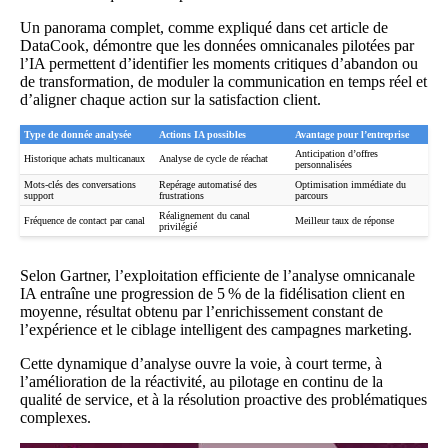
Un panorama complet, comme expliqué dans
cet article de
DataCook
, démontre que les données omnicanales pilotées par
l’IA permettent d’identifier les moments critiques d’abandon ou
de transformation, de moduler la communication en temps réel et
d’aligner chaque action sur la satisfaction client.
Type de donnée analysée
Actions IA possibles
Avantage pour l’entreprise
Anticipation d’offres
Historique achats multicanaux
Analyse de cycle de réachat
personnalisées
Mots-clés des conversations
Repérage automatisé des
Optimisation immédiate du
support
frustrations
parcours
Réalignement du canal
Fréquence de contact par canal
Meilleur taux de réponse
privilégié
Selon Gartner, l’exploitation efficiente de l’analyse omnicanale
IA entraîne une progression de 5 % de la fidélisation client en
moyenne, résultat obtenu par l’enrichissement constant de
l’expérience et le ciblage intelligent des campagnes marketing.
Cette dynamique d’analyse ouvre la voie, à court terme, à
l’amélioration de la réactivité, au pilotage en continu de la
qualité de service, et à la résolution proactive des problématiques
complexes.