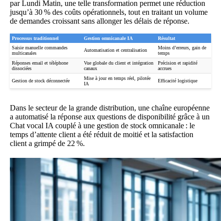
par
Lundi Matin
, une telle transformation permet une réduction
jusqu’à 30 % des coûts opérationnels, tout en traitant un volume
de demandes croissant sans allonger les délais de réponse.
Processus traditionnel
Gestion omnicanale IA
Résultat
Saisie manuelle commandes
Moins d’erreurs, gain de
Automatisation et centralisation
multicanales
temps
Réponses email et téléphone
Vue globale du client et intégration
Précision et rapidité
dissociées
canaux
accrues
Mise à jour en temps réel, pilotée
Gestion de stock déconnectée
Efficacité logistique
IA
Dans le secteur de la grande distribution, une chaîne européenne
a automatisé la réponse aux questions de disponibilité grâce à un
Chat vocal IA couplé à une gestion de stock omnicanale : le
temps d’attente client a été réduit de moitié et la satisfaction
client a grimpé de 22 %.