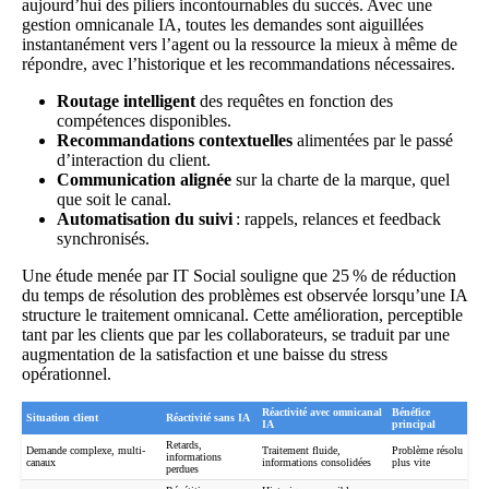
aujourd’hui des piliers incontournables du succès. Avec une
gestion omnicanale IA, toutes les demandes sont aiguillées
instantanément vers l’agent ou la ressource la mieux à même de
répondre, avec l’historique et les recommandations nécessaires.
Routage intelligent
des requêtes en fonction des
compétences disponibles.
Recommandations contextuelles
alimentées par le passé
d’interaction du client.
Communication alignée
sur la charte de la marque, quel
que soit le canal.
Automatisation du suivi
: rappels, relances et feedback
synchronisés.
Une étude menée par
IT Social
souligne que 25 % de réduction
du temps de résolution des problèmes est observée lorsqu’une IA
structure le traitement omnicanal. Cette amélioration, perceptible
tant par les clients que par les collaborateurs, se traduit par une
augmentation de la satisfaction et une baisse du stress
opérationnel.
Réactivité avec omnicanal
Bénéfice
Situation client
Réactivité sans IA
IA
principal
Retards,
Demande complexe, multi-
Traitement fluide,
Problème résolu
informations
canaux
informations consolidées
plus vite
perdues