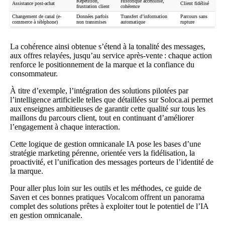
Répétition,
Historique accessible,
Assistance post-achat
Client fidélisé
frustration client
cohérence
Changement de canal (e-
Données parfois
Transfert d’information
Parcours sans
commerce à téléphone)
non transmises
automatique
rupture
La cohérence ainsi obtenue s’étend à la tonalité des messages,
aux offres relayées, jusqu’au service après-vente : chaque action
renforce le positionnement de la marque et la confiance du
consommateur.
À titre d’exemple, l’intégration des solutions pilotées par
l’intelligence artificielle telles que détaillées sur
Soloca.ai
permet
aux enseignes ambitieuses de garantir cette qualité sur tous les
maillons du parcours client, tout en continuant d’améliorer
l’engagement à chaque interaction.
Cette logique de gestion omnicanale IA pose les bases d’une
stratégie marketing pérenne, orientée vers la fidélisation, la
proactivité, et l’unification des messages porteurs de l’identité de
la marque.
Pour aller plus loin sur les outils et les méthodes,
ce guide de
Saven
et
ces bonnes pratiques Vocalcom
offrent un panorama
complet des solutions prêtes à exploiter tout le potentiel de l’IA
en gestion omnicanale.