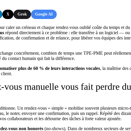
X
Grok
Google AI
ur caler un créneau et chaque rendez-vous oublié coûte du temps et du 
ous
répond directement à ce problème : elle transfère à un logiciel — ou
fication, de confirmation et de relance, pour libérer vos équipes des inte
on change concrètement, combien de temps une TPE-PME peut réellemen
 du contact humain qui fait la différence.
omatiser plus de 60 % de leurs interactions vocales
, la maîtrise des 
client.
z-vous manuelle vous fait perdre d
additionne. Un rendez-vous « simple » mobilise souvent plusieurs micro-t
eau, le noter, envoyer une confirmation, puis un rappel. Répété des dizai
os collaborateurs et les détourne des tâches à forte valeur ajoutée.
ndez-vous non honorés
(no-shows). Dans de nombreux secteurs de serv