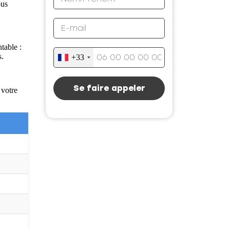
ous
table :
s.
+33
Se faire appeler
 votre