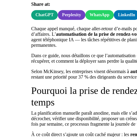
Share at:
ChatGPT
Perplexity
WhatsApp
LinkedIn
Chaque appel manqué, chaque aller-retour d’e-mails po
d’affaires. L’
automatisation de la prise de rendez-v
agent téléphonique IA
— les tâches répétitives de plani
permanentes.
Dans ce guide, nous détaillons ce que l’automatisati
récupérer, et comment la déployer sans perdre la qualité
Selon McKinsey, les entreprises visent désormais à
aut
restant une priorité pour 37 % des dirigeants du service 
Pourquoi la prise de rende
temps
La planification manuelle paraît anodine, mais elle s’
décrocher, vérifier une disponibilité, proposer un crén
fois par semaine, ce processus fragmente la journée de v
À ce coût direct s’ajoute un coût caché majeur : les
re