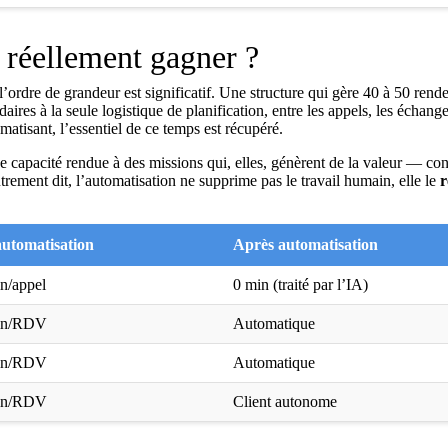
réellement gagner ?
ordre de grandeur est significatif. Une structure qui gère 40 à 50 rend
res à la seule logistique de planification, entre les appels, les échange
matisant, l’essentiel de ce temps est récupéré.
 capacité rendue à des missions qui, elles, génèrent de la valeur — con
trement dit, l’automatisation ne supprime pas le travail humain, elle le
r
utomatisation
Après automatisation
in/appel
0 min (traité par l’IA)
min/RDV
Automatique
min/RDV
Automatique
min/RDV
Client autonome