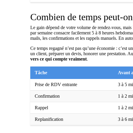
Combien de temps peut-on 
Le gain dépend de votre volume de rendez-vous, mais l’
par semaine consacre facilement 5 à 8 heures hebdomadai
mails, les confirmations et les rappels manuels. En auto
Ce temps regagné n’est pas qu’une économie : c’est une
un client, préparer un devis, honorer une prestation. Au
vers ce qui compte vraiment
.
Tâche
Avant a
Prise de RDV entrante
3 à 5 m
Confirmation
1 à 2 
Rappel
1 à 2 
Replanification
3 à 6 