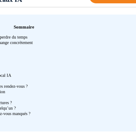
Sommaire
 perdre du temps
change concrètement
ocal IA
des rendez-vous ?
ion
tures ?
uelqu’un ?
dez-vous manqués ?