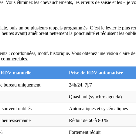
s. Vous éliminez les chevauchements, les erreurs de saisie et les « je v
e, puis un ou plusieurs rappels programmés. C’est le levier le plus ren
heures avant) améliorent nettement la ponctualité et réduisent les oubli
nts : coordonnées, motif, historique. Vous obtenez une vision claire de
es commerciales.
e RDV manuelle
Prise de RDV automatisée
e bureau uniquement
24h/24, 7j/7
Quasi nul (synchro agenda)
 souvent oubliés
Automatiques et systématiques
s heures/semaine
Réduit de 60 à 80 %
 %
Fortement réduit