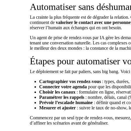
Automatiser sans déshumani
La crainte la plus fréquente est de dégrader la relation.
continuent de
valoriser le contact avec une personne 
réserver l’humain aux échanges qui en ont besoin.
Un
agent de prise de rendez-vous par IA
gère les deman
tenant une conversation naturelle. Les cas complexes ou
le meilleur des deux mondes : la constance de la machin
Étapes pour automatiser vo
Le déploiement se fait par paliers, sans big bang. Voic
Cartographier vos rendez-vous
: types, durées,
Connecter votre agenda
pour que les disponibilit
Choisir les canaux
: formulaire en ligne, réserva
Paramétrer les rappels
: nombre, délais, canal (
Prévoir l’escalade humaine
: définir quand et c
Mesurer et ajuster
: suivre le taux de no-show, l
Commencez par un seul type de rendez-vous, mesurez, p
d’affiner les scénarios avant de généraliser.