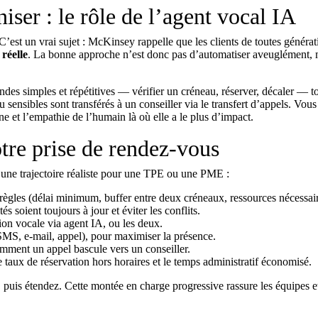
ser : le rôle de l’agent vocal IA
 C’est un vrai sujet : McKinsey rappelle que les clients de toutes générat
réelle
. La bonne approche n’est donc pas d’automatiser aveuglément, 
des simples et répétitives — vérifier un créneau, réserver, décaler — t
 sensibles sont transférés à un conseiller via le
transfert d’appels
. Vous
e et l’empathie de l’humain là où elle a le plus d’impact.
tre prise de rendez-vous
i une trajectoire réaliste pour une TPE ou une PME :
 règles (délai minimum, buffer entre deux créneaux, ressources nécessair
és soient toujours à jour et éviter les conflits.
tion vocale via agent IA, ou les deux.
SMS, e-mail, appel), pour maximiser la présence.
omment un appel bascule vers un conseiller.
e taux de réservation hors horaires et le temps administratif économisé.
uis étendez. Cette montée en charge progressive rassure les équipes e