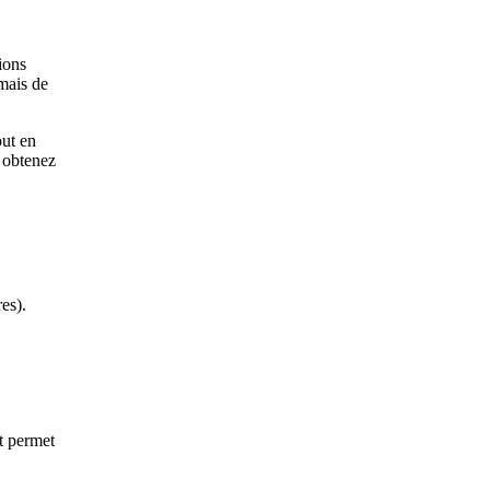
ions
mais de
out en
 obtenez
es).
t permet