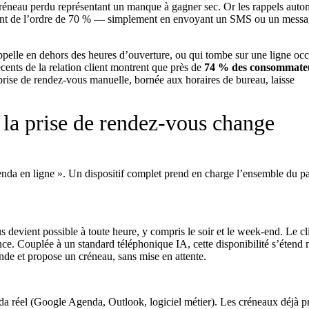
éneau perdu représentant un manque à gagner sec. Or les rappels auto
vent de l’ordre de 70 % — simplement en envoyant un SMS ou un messa
i appelle en dehors des heures d’ouverture, ou qui tombe sur une ligne oc
cents de la relation client montrent que près de
74 % des consommate
prise de rendez-vous manuelle, bornée aux horaires de bureau, laisse
 la prise de rendez-vous change
nda en ligne ». Un dispositif complet prend en charge l’ensemble du p
s devient possible à toute heure, y compris le soir et le week-end. Le cl
ence. Couplée à un
standard téléphonique IA
, cette disponibilité s’éten
de et propose un créneau, sans mise en attente.
a réel (Google Agenda, Outlook, logiciel métier). Les créneaux déjà pr