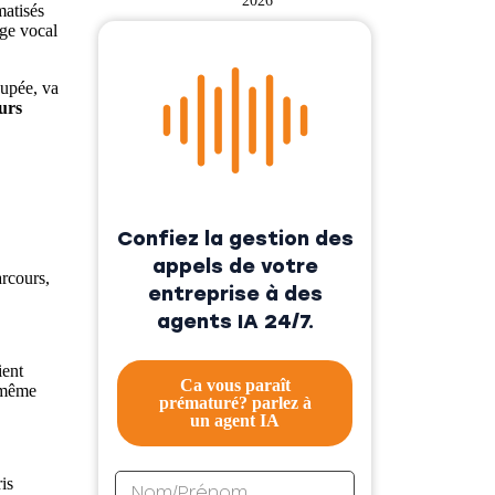
2026
matisés
ge vocal
cupée, va
urs
Confiez la gestion des
appels de votre
arcours,
entreprise à des
agents IA 24/7.
ient
Ca vous paraît
d même
prématuré? parlez à
un agent IA
is