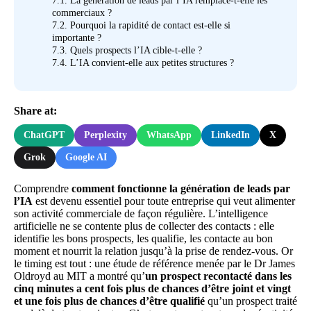
7.1.
La génération de leads par l’IA remplace-t-elle les
commerciaux ?
7.2.
Pourquoi la rapidité de contact est-elle si
importante ?
7.3.
Quels prospects l’IA cible-t-elle ?
7.4.
L’IA convient-elle aux petites structures ?
Share at:
ChatGPT
Perplexity
WhatsApp
LinkedIn
X
Grok
Google AI
Comprendre
comment fonctionne la génération de leads par
l’IA
est devenu essentiel pour toute entreprise qui veut alimenter
son activité commerciale de façon régulière. L’intelligence
artificielle ne se contente plus de collecter des contacts : elle
identifie les bons prospects, les qualifie, les contacte au bon
moment et nourrit la relation jusqu’à la prise de rendez-vous. Or
le timing est tout : une étude de référence menée par le Dr James
Oldroyd au MIT a montré qu’
un prospect recontacté dans les
cinq minutes a cent fois plus de chances d’être joint et vingt
et une fois plus de chances d’être qualifié
qu’un prospect traité