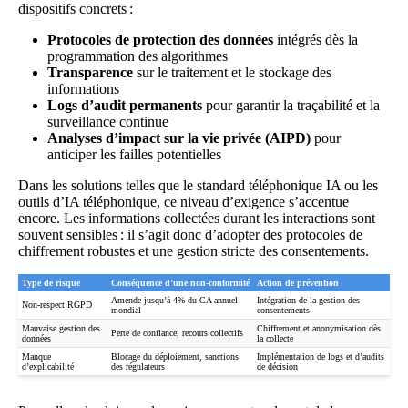
dispositifs concrets :
Protocoles de protection des données
intégrés dès la
programmation des algorithmes
Transparence
sur le traitement et le stockage des
informations
Logs d’audit permanents
pour garantir la traçabilité et la
surveillance continue
Analyses d’impact sur la vie privée (AIPD)
pour
anticiper les failles potentielles
Dans les solutions telles que le standard téléphonique IA ou les
outils d’
IA téléphonique
, ce niveau d’exigence s’accentue
encore. Les informations collectées durant les interactions sont
souvent sensibles : il s’agit donc d’adopter des protocoles de
chiffrement robustes et une gestion stricte des consentements.
Type de risque
Conséquence d’une non-conformité
Action de prévention
Amende jusqu’à 4% du CA annuel
Intégration de la gestion des
Non-respect RGPD
mondial
consentements
Mauvaise gestion des
Chiffrement et anonymisation dès
Perte de confiance, recours collectifs
données
la collecte
Manque
Blocage du déploiement, sanctions
Implémentation de logs et d’audits
d’explicabilité
des régulateurs
de décision