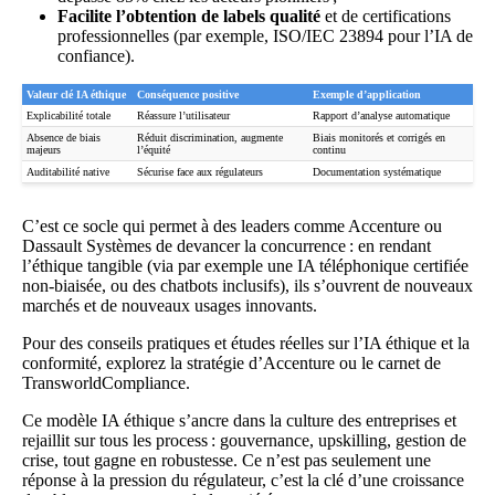
Facilite l’obtention de labels qualité
et de certifications
professionnelles (par exemple, ISO/IEC 23894 pour l’IA de
confiance).
Valeur clé IA éthique
Conséquence positive
Exemple d’application
Explicabilité totale
Réassure l’utilisateur
Rapport d’analyse automatique
Absence de biais
Réduit discrimination, augmente
Biais monitorés et corrigés en
majeurs
l’équité
continu
Auditabilité native
Sécurise face aux régulateurs
Documentation systématique
C’est ce socle qui permet à des leaders comme Accenture ou
Dassault Systèmes de devancer la concurrence : en rendant
l’éthique tangible (via par exemple une
IA téléphonique
certifiée
non-biaisée, ou des chatbots inclusifs), ils s’ouvrent de nouveaux
marchés et de nouveaux usages innovants.
Pour des conseils pratiques et études réelles sur l’IA éthique et la
conformité, explorez
la stratégie d’Accenture
ou le
carnet de
TransworldCompliance
.
Ce modèle IA éthique s’ancre dans la culture des entreprises et
rejaillit sur tous les process : gouvernance, upskilling, gestion de
crise, tout gagne en robustesse. Ce n’est pas seulement une
réponse à la pression du régulateur, c’est la clé d’une croissance