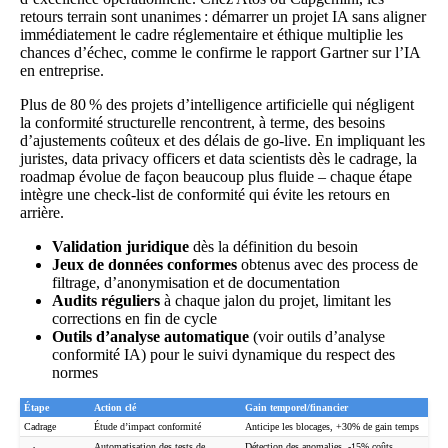
retours terrain sont unanimes : démarrer un projet IA sans aligner
immédiatement le cadre réglementaire et éthique multiplie les
chances d’échec, comme le confirme le rapport Gartner sur l’IA
en entreprise.
Plus de 80 % des projets d’intelligence artificielle qui négligent
la conformité structurelle rencontrent, à terme, des besoins
d’ajustements coûteux et des délais de go-live. En impliquant les
juristes, data privacy officers et data scientists dès le cadrage, la
roadmap évolue de façon beaucoup plus fluide – chaque étape
intègre une check-list de conformité qui évite les retours en
arrière.
Validation juridique
dès la définition du besoin
Jeux de données conformes
obtenus avec des process de
filtrage, d’anonymisation et de documentation
Audits réguliers
à chaque jalon du projet, limitant les
corrections en fin de cycle
Outils d’analyse automatique
(voir
outils d’analyse
conformité IA
) pour le suivi dynamique du respect des
normes
Étape
Action clé
Gain temporel/financier
Cadrage
Étude d’impact conformité
Anticipe les blocages, +30% de gain temps
Automatisation des tests de
Détection des anomalies, -15% coûts