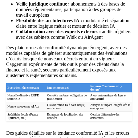
Veille juridique continue :
abonnements à des bases de
données réglementaires, participation à des groupes de
travail européens
Flexibilité des architectures IA :
modularité et séparation
claire entre logique métier et moteur de décision IA
Collaboration avec des experts externes :
audits réguliers
avec des cabinets comme
Witik
ou
AirAgent
Des plateformes de conformité dynamique émergent, avec des
modules capables de générer automatiquement des évaluations
d’écarts lorsque de nouveaux décrets entrent en vigueur.
Capgemini expérimente de tels outils pour des clients dans la
finance et la santé, secteurs particulièrement exposés aux
ajustements réglementaires soudains.
Réponse “conformité by
Évolution réglementaire
Impact potentiel
design”
Nouvelle directive RGPD
Contrôle renforcé, obligation de
Ajout automatique de logs et
sectorielle
justification
auditabilité
Classification IA à haut risque,
Analyse d’impact intégrée dès la
Norme européenne AI Act
restrictions
conception
Spécificité locale (France
Exigences de localisation des
Gestion différenciée des
Bpifrance, etc.)
données
datacenters
Des guides détaillés sur la
tendance conformité IA
et les
erreurs