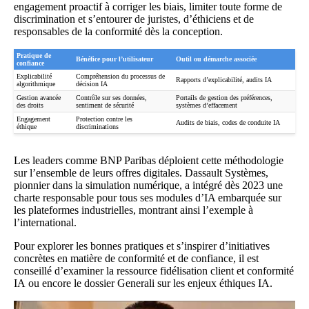
engagement proactif à corriger les biais, limiter toute forme de
discrimination et s’entourer de juristes, d’éthiciens et de
responsables de la conformité dès la conception.
Pratique de
Bénéfice pour l’utilisateur
Outil ou démarche associée
confiance
Explicabilité
Compréhension du processus de
Rapports d’explicabilité, audits IA
algorithmique
décision IA
Gestion avancée
Contrôle sur ses données,
Portails de gestion des préférences,
des droits
sentiment de sécurité
systèmes d’effacement
Engagement
Protection contre les
Audits de biais, codes de conduite IA
éthique
discriminations
Les leaders comme BNP Paribas déploient cette méthodologie
sur l’ensemble de leurs offres digitales. Dassault Systèmes,
pionnier dans la simulation numérique, a intégré dès 2023 une
charte responsable pour tous ses modules d’IA embarquée sur
les plateformes industrielles, montrant ainsi l’exemple à
l’international.
Pour explorer les bonnes pratiques et s’inspirer d’initiatives
concrètes en matière de conformité et de confiance, il est
conseillé d’examiner la ressource
fidélisation client et conformité
IA
ou encore le
dossier Generali sur les enjeux éthiques IA
.