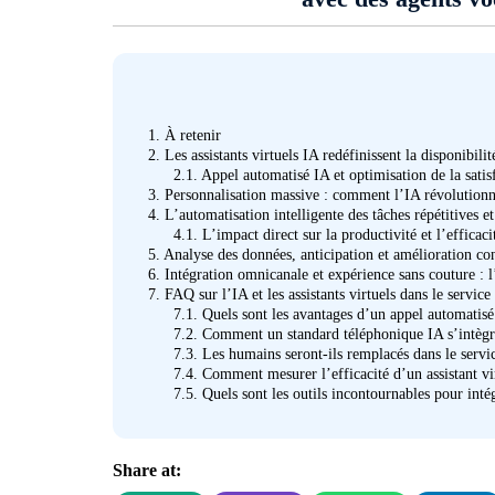
1.
À retenir
2.
Les assistants virtuels IA redéfinissent la disponibilité
2.1.
Appel automatisé IA et optimisation de la satisf
3.
Personnalisation massive : comment l’IA révolutionne
4.
L’automatisation intelligente des tâches répétitives e
4.1.
L’impact direct sur la productivité et l’efficaci
5.
Analyse des données, anticipation et amélioration cont
6.
Intégration omnicanale et expérience sans couture : l
7.
FAQ sur l’IA et les assistants virtuels dans le service 
7.1.
Quels sont les avantages d’un appel automatisé
7.2.
Comment un standard téléphonique IA s’intègre-
7.3.
Les humains seront-ils remplacés dans le service
7.4.
Comment mesurer l’efficacité d’un assistant vi
7.5.
Quels sont les outils incontournables pour intég
Share at: