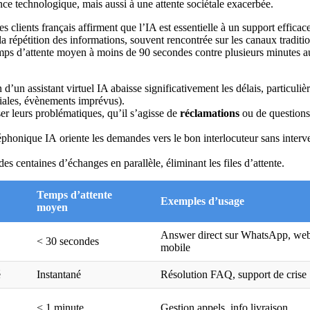
e technologique, mais aussi à une attente sociétale exacerbée.
s clients français affirment que l’IA est essentielle à un support efficac
 à la répétition des informations, souvent rencontrée sur les canaux traditi
mps d’attente moyen à moins de 90 secondes contre plusieurs minutes a
n d’un assistant virtuel IA abaisse significativement les délais, particuli
ciales, évènements imprévus).
ser leurs problématiques, qu’il s’agisse de
réclamations
ou de questions
léphonique IA
oriente les demandes vers le bon interlocuteur sans interv
 des centaines d’échanges en parallèle, éliminant les files d’attente.
Temps d’attente
Exemples d’usage
moyen
Answer direct sur WhatsApp, we
< 30 secondes
mobile
é
Instantané
Résolution FAQ, support de crise
< 1 minute
Gestion appels, info livraison