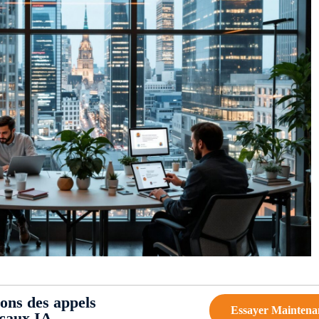
ions des appels
Essayer Maintena
ocaux IA