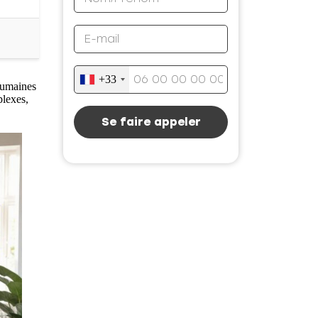
+33
 humaines
plexes,
Se faire appeler