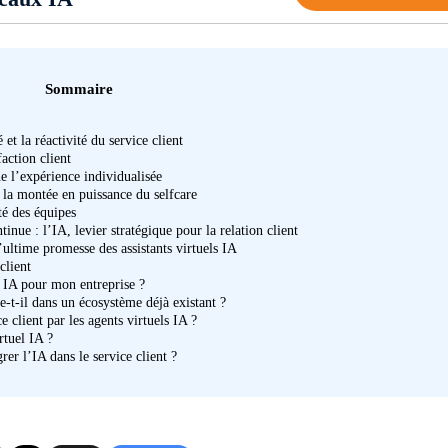
Sommaire
 et la réactivité du service client
action client
 l’expérience individualisée
t la montée en puissance du selfcare
té des équipes
inue : l’IA, levier stratégique pour la relation client
’ultime promesse des assistants virtuels IA
client
 IA pour mon entreprise ?
t-il dans un écosystème déjà existant ?
 client par les agents virtuels IA ?
rtuel IA ?
rer l’IA dans le service client ?