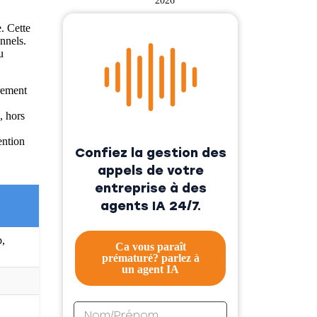
2026
e. Cette
onnels.
u
èrement
, hors
ention
Confiez la gestion des
appels de votre
entreprise à des
agents IA 24/7.
b,
Ca vous paraît
prématuré? parlez à
un agent IA