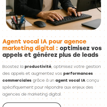
Agent vocal IA pour agence
marketing digital :
optimisez vos
appels et générez plus de leads
Boostez la
productivité
, optimisez votre gestion
des appels et augmentez vos
performances
commerciales
grâce à un
agent vocal IA
conçu
spécifiquement pour répondre aux enjeux des
agences de marketing digital.