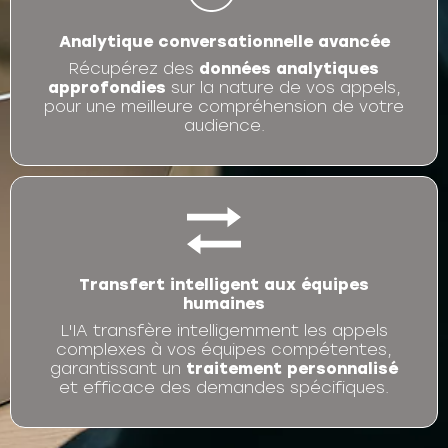
Analytique conversationnelle avancée
Récupérez des
données analytiques
approfondies
sur la nature de vos appels,
pour une meilleure compréhension de votre
audience.
Transfert intelligent aux équipes
humaines
L'IA transfère intelligemment les appels
complexes à vos équipes compétentes,
garantissant un
traitement personnalisé
et efficace des demandes spécifiques.