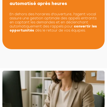
automatisé après heures
En dehors des horaires d'ouverture, l'agent vocal
assure une gestion optimale des appels entrants
en captant les demandes et en déclenchant
automatiquement des rappels pour
convertir les
opportunités
dès le retour de vos équipes.