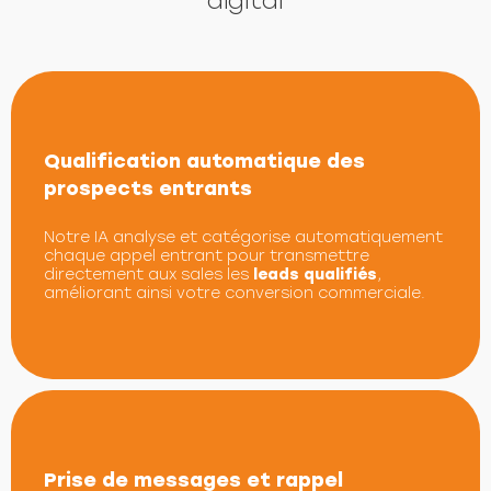
digital
Qualification automatique des
prospects entrants
Notre IA analyse et catégorise automatiquement
chaque appel entrant pour transmettre
directement aux sales les
leads qualifiés
,
améliorant ainsi votre conversion commerciale.
Prise de messages et rappel