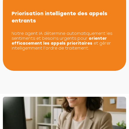
Priorisation intelligente des appels
entrants
Notre agent IA détermine automatiquement les
sentiments et besoins urgents pour
orienter
efficacement les appels prioritaires
et gérer
intelligemment l’ordre de traitement.