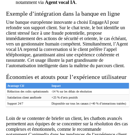
notamment via
Agent vocal IA
.
Exemple d’intégration dans la banque en ligne
Une banque européenne innovante a choisi EngageAI pour
refondre son support client. Sur le chat texte, le bot identifie un
client stressé face à une fraude potentielle, propose
immédiatement des actions de sécurité et oriente, le cas échéant,
vers un gestionnaire humain compétent. Simultanément, l’Agent
vocal IA reprend la conversation si le client préfère l’appel
téléphonique, garantissant ainsi une expérience cohérente et
rassurante. Cet usage illustre la part grandissante de
l’automatisation intelligente dans la maîtrise du parcours client.
Économies et atouts pour l’expérience utilisateur
Avantage Clé
Impact
Réduction des coûts opérationnels
-14 % sur les délais de résolution
Satisfaction client améliorée
+25 % d’avis positifs
Support 24/7
Disponible sur tous les canaux (+40 % d’interactions traitées)
Loin de se contenter de briefer un client, les chatbots avancés
permettent aux équipes de se concentrer sur la résolution des cas
complexes et émotionnels, comme le recommande
notamment
Capimedia dans les tendances de l’expérience client