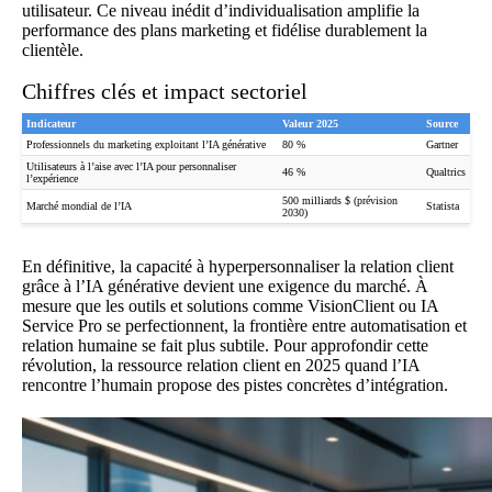
utilisateur. Ce niveau inédit d’individualisation amplifie la
performance des plans marketing et fidélise durablement la
clientèle.
Chiffres clés et impact sectoriel
Indicateur
Valeur 2025
Source
Professionnels du marketing exploitant l’IA générative
80 %
Gartner
Utilisateurs à l’aise avec l’IA pour personnaliser
46 %
Qualtrics
l’expérience
500 milliards $ (prévision
Marché mondial de l’IA
Statista
2030)
En définitive, la capacité à hyperpersonnaliser la relation client
grâce à l’IA générative devient une exigence du marché. À
mesure que les outils et solutions comme VisionClient ou IA
Service Pro se perfectionnent, la frontière entre automatisation et
relation humaine se fait plus subtile. Pour approfondir cette
révolution, la ressource
relation client en 2025 quand l’IA
rencontre l’humain
propose des pistes concrètes d’intégration.