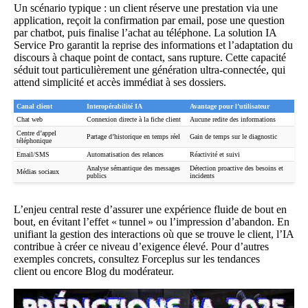
Un scénario typique : un client réserve une prestation via une
application, reçoit la confirmation par email, pose une question
par chatbot, puis finalise l’achat au téléphone. La solution IA
Service Pro garantit la reprise des informations et l’adaptation du
discours à chaque point de contact, sans rupture. Cette capacité
séduit tout particulièrement une génération ultra-connectée, qui
attend simplicité et accès immédiat à ses dossiers.
Canal client
Interopérabilité IA
Avantage pour l’utilisateur
Chat web
Connexion directe à la fiche client
Aucune redite des informations
Centre d’appel
Partage d’historique en temps réel
Gain de temps sur le diagnostic
téléphonique
Email/SMS
Automatisation des relances
Réactivité et suivi
Analyse sémantique des messages
Détection proactive des besoins et
Médias sociaux
publics
incidents
L’enjeu central reste d’assurer une expérience fluide de bout en
bout, en évitant l’effet « tunnel » ou l’impression d’abandon. En
unifiant la gestion des interactions où que se trouve le client, l’IA
contribue à créer ce niveau d’exigence élevé. Pour d’autres
exemples concrets, consultez
Forceplus sur les tendances
client
ou encore
Blog du modérateur
.