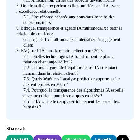
4.1.
Anticipation, un service proactif devenu norme
5.
Omnicanalité et expérience client unifiée par l’IA : vers
l’excellence relationnelle
5.1.
Une réponse adaptée aux nouveaux besoins des
consommateurs
6.
Éthique, transparence et agents IA multimodaux : bâtir la
relation de confiance
6.1.
Agents IA multimodaux : intensifier l’engagement
client
7.
FAQ sur l’IA dans la relation client pour 2025
7.1.
Quelles technologies IA transforment le plus la
relation client aujourd’hui ?
7.2.
Comment garantir l’équilibre entre IA et contact
humain dans la relation client ?
7.3.
Quels bénéfices l’analyse prédictive apporte-t-elle
aux entreprises en 2025 ?
7.4.
Pourquoi la transparence des algorithmes IA est-elle
devenue critique pour les marques en 2025 ?
7.5.
L’IA va-t-elle remplacer totalement les conseillers
humains ?
Share at:
ChatGPT
Perplexity
WhatsApp
LinkedIn
X