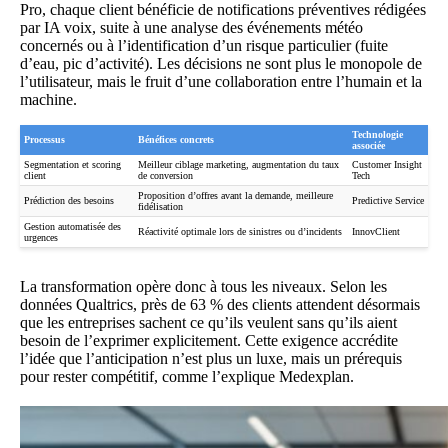
Pro, chaque client bénéficie de notifications préventives rédigées
par IA voix, suite à une analyse des événements météo
concernés ou à l’identification d’un risque particulier (fuite
d’eau, pic d’activité). Les décisions ne sont plus le monopole de
l’utilisateur, mais le fruit d’une collaboration entre l’humain et la
machine.
Technologie
Processus
Bénéfices concrets
associée
Segmentation et scoring
Meilleur ciblage marketing, augmentation du taux
Customer Insight
client
de conversion
Tech
Proposition d’offres avant la demande, meilleure
Prédiction des besoins
Predictive Service
fidélisation
Gestion automatisée des
Réactivité optimale lors de sinistres ou d’incidents
InnovClient
urgences
La transformation opère donc à tous les niveaux. Selon les
données Qualtrics, près de 63 % des clients attendent désormais
que les entreprises sachent ce qu’ils veulent sans qu’ils aient
besoin de l’exprimer explicitement. Cette exigence accrédite
l’idée que l’anticipation n’est plus un luxe, mais un prérequis
pour rester compétitif, comme l’explique
Medexplan
.