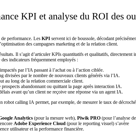
mance KPI et analyse du ROI des out
rs de performance. Les
KPI
servent ici de boussole, décodant préciséme
 l’optimisation des campagnes marketing et de la relation client.
sultats. Il s’agit d’articuler KPIs quantitatifs et qualitatifs, directement 
iste des indicateurs fréquemment employés :
mpactés par l’IA passant à l’achat ou à l’action ciblée.
g divisées par le nombre de nouveaux clients générés via l’IA.
out au long de la relation commerciale client.
 prospects abandonnant ou quittant la page après interaction IA.
lais avant qu’un client ne reçoive une réponse via un agent IA.
 Un
robot calling IA
permet, par exemple, de mesurer le taux de décroch
Google Analytics
(pour la mesure web),
Piwik PRO
(pour l’analyse de
encore
Adobe Experience Cloud
(pour le reporting visuel) s’avère
ence utilisateur et la performance financière.