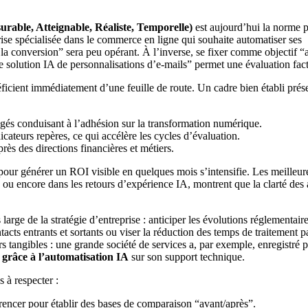
able, Atteignable, Réaliste, Temporelle)
est aujourd’hui la norme 
ise spécialisée dans le commerce en ligne qui souhaite automatiser ses
 la conversion” sera peu opérant. À l’inverse, se fixer comme objectif “a
 solution IA de personnalisations d’e-mails” permet une évaluation fact
éficient immédiatement d’une feuille de route. Un cadre bien établi prés
agés conduisant à l’adhésion sur la transformation numérique.
icateurs repères, ce qui accélère les cycles d’évaluation.
rès des directions financières et métiers.
 pour générer un ROI visible en quelques mois s’intensifie. Les meilleur
ou encore dans
les retours d’expérience IA
, montrent que la clarté des 
s large de la stratégie d’entreprise : anticiper les évolutions réglementaire
ntacts entrants et sortants ou viser la réduction des temps de traitement p
ors tangibles : une grande société de services a, par exemple, enregistré p
 grâce à l’automatisation IA
sur son support technique.
s à respecter :
férencer pour établir des bases de comparaison “avant/après”.