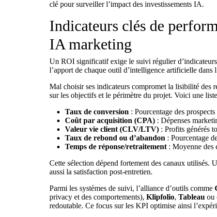
clé pour surveiller l’impact des investissements IA.
Indicateurs clés de perfor
IA marketing
Un ROI significatif exige le suivi régulier d’indicateu
l’apport de chaque outil d’intelligence artificielle dans
Mal choisir ses indicateurs compromet la lisibilité des ré
sur les objectifs et le périmètre du projet. Voici une l
Taux de conversion
: Pourcentage des prospects i
Coût par acquisition (CPA)
: Dépenses marketin
Valeur vie client (CLV/LTV)
: Profits générés t
Taux de rebond ou d’abandon
: Pourcentage de
Temps de réponse/retraitement
: Moyenne des dé
Cette sélection dépend fortement des canaux utilisés.
aussi la satisfaction post-entretien.
Parmi les systèmes de suivi, l’alliance d’outils comme
privacy et des comportements),
Klipfolio
,
Tableau
ou 
redoutable.
Ce focus sur les KPI
optimise ainsi l’expéri