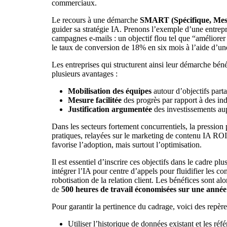
commerciaux.
Le recours à une démarche
SMART (Spécifique, Mesur
guider sa stratégie IA. Prenons l’exemple d’une entrepr
campagnes e-mails : un objectif flou tel que “améliorer
le taux de conversion de 18% en six mois à l’aide d’une
Les entreprises qui structurent ainsi leur démarche bén
plusieurs avantages :
Mobilisation des équipes
autour d’objectifs part
Mesure facilitée
des progrès par rapport à des ind
Justification argumentée
des investissements aup
Dans les secteurs fortement concurrentiels, la pression
pratiques, relayées sur
le marketing de contenu IA ROI
favorise l’adoption, mais surtout l’optimisation.
Il est essentiel d’inscrire ces objectifs dans le cadre plu
intégrer l’IA pour centre d’appels pour fluidifier les co
robotisation de la relation client. Les bénéfices sont al
de
500 heures de travail économisées sur une année
Pour garantir la pertinence du cadrage, voici des repère
Utiliser l’historique de données existant et les ré