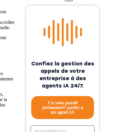
2026
pour
ccroître
uelle.
ente
Confiez la gestion des
appels de votre
es
entreprise à des
attentes
agents IA 24/7.
s,
ar la
Ca vous paraît
lus
prématuré? parlez à
un agent IA