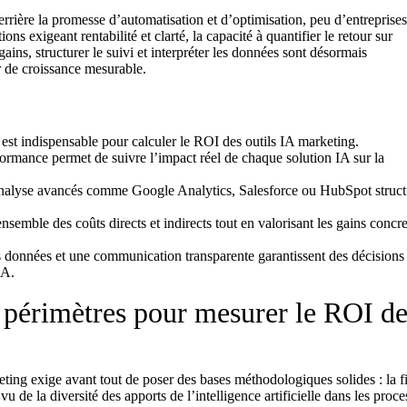
errière la promesse d’automatisation et d’optimisation, peu d’entreprise
ns exigeant rentabilité et clarté, la capacité à quantifier le retour sur
gains, structurer le suivi et interpréter les données sont désormais
r de croissance mesurable.
 est indispensable pour calculer le ROI des outils IA marketing.
formance permet de suivre l’impact réel de chaque solution IA sur la
d’analyse avancés comme Google Analytics, Salesforce ou HubSpot struct
.
semble des coûts directs et indirects tout en valorisant les gains concre
s données et une communication transparente garantissent des décisions 
IA.
es périmètres pour mesurer le ROI d
eting exige avant tout de poser des bases méthodologiques solides : la f
 vu de la diversité des apports de l’intelligence artificielle dans les proc