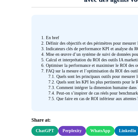
1.
En bref
2.
Définir des objectifs et des périmètres pour mesurer
3.
Indicateurs clés de performance KPI et analyse du R
4.
Mise en œuvre d’un système de suivi de données pour 
5.
Calcul et interprétation du ROI des outils IA marketi
6.
Optimiser la performance et maximiser le ROI des ou
7.
FAQ sur la mesure et l’optimisation du ROI des outi
7.1.
Quels sont les principaux outils pour mesurer 
7.2.
Quels sont les KPI les plus pertinents pour le 
7.3.
Comment intégrer la dimension humaine dans 
7.4.
Peut-on s’inspirer de cas réels pour benchmark
7.5.
Que faire en cas de ROI inférieur aux attentes 
Share at:
ChatGPT
Perplexity
WhatsApp
LinkedIn