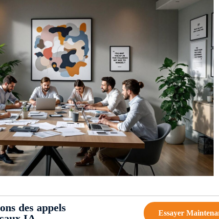
ions des appels
Essayer Maintena
ocaux IA