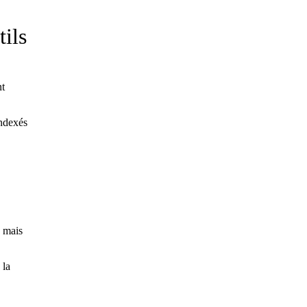
ils
nt
indexés
é mais
 la