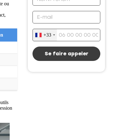
te ou
ct,
+33
on
Se faire appeler
utils
ression