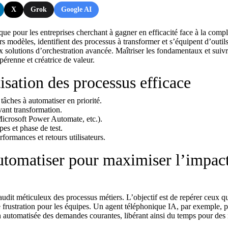
X
Grok
Google AI
e pour les entreprises cherchant à gagner en efficacité face à la compl
rs modèles, identifient des processus à transformer et s’équipent d’outil
x solutions d’orchestration avancée. Maîtriser les fondamentaux et suiv
érenne et créatrice de valeur.
isation des processus efficace
 tâches à automatiser en priorité.
ant transformation.
icrosoft Power Automate, etc.).
es et phase de test.
formances et retours utilisateurs.
 automatiser pour maximiser l’impac
audit méticuleux des processus métiers. L’objectif est de repérer ceux qu
de frustration pour les équipes. Un
agent téléphonique IA
, par exemple, 
on automatisée des demandes courantes, libérant ainsi du temps pour des