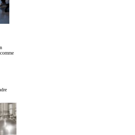
on
s comme
ndre