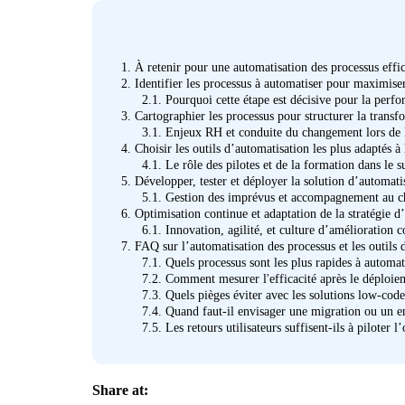
1.
À retenir pour une automatisation des processus effi
2.
Identifier les processus à automatiser pour maximise
2.1.
Pourquoi cette étape est décisive pour la perf
3.
Cartographier les processus pour structurer la transf
3.1.
Enjeux RH et conduite du changement lors de l
4.
Choisir les outils d’automatisation les plus adaptés à l
4.1.
Le rôle des pilotes et de la formation dans le s
5.
Développer, tester et déployer la solution d’automati
5.1.
Gestion des imprévus et accompagnement au 
6.
Optimisation continue et adaptation de la stratégie d
6.1.
Innovation, agilité, et culture d’amélioration c
7.
FAQ sur l’automatisation des processus et les outils d
7.1.
Quels processus sont les plus rapides à autom
7.2.
Comment mesurer l'efficacité après le déploie
7.3.
Quels pièges éviter avec les solutions low-cod
7.4.
Quand faut-il envisager une migration ou un e
7.5.
Les retours utilisateurs suffisent-ils à piloter l
Share at: