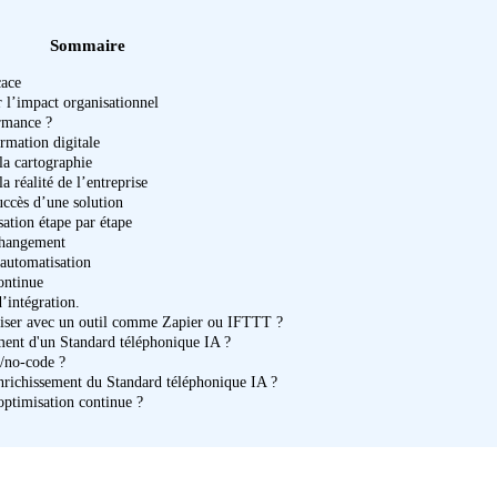
Sommaire
cace
r l’impact organisationnel
ormance ?
ormation digitale
a cartographie
a réalité de l’entreprise
uccès d’une solution
sation étape par étape
changement
’automatisation
ontinue
’intégration.
atiser avec un outil comme Zapier ou IFTTT ?
ment d'un Standard téléphonique IA ?
e/no-code ?
nrichissement du Standard téléphonique IA ?
’optimisation continue ?