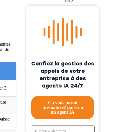
2026
nentes.
on du
Confiez la gestion des
appels de votre
entreprise à des
agents IA 24/7.
ar 3
eure
Ca vous paraît
prématuré? parlez à
un agent IA
baisse