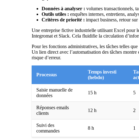
Données à analyser :
volumes transactionnels, ta
Outils utiles :
enquêtes internes, entretiens, analy
Critères de priorité :
impact business, retour sur 
Une entreprise fictive industrielle utilisant Excel pour 
Integromat et Slack. Cela fluidifie la circulation d’info
Pour les fonctions administratives, les tâches telles que
Un lien direct avec
l’automatisation des tâches
montre q
risque d’erreur.
Temps investi
Ta
Processus
(hebdo)
ac
Saisie manuelle de
15 h
5
données
Réponses emails
12 h
2
clients
Suivi des
8 h
1
commandes