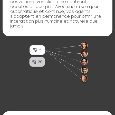
convaincre, vos clients se sentiront
écoutés et compris. Avec une mise à jour
automatique et continue, vos agents
s'adaptent en permanence pour offrir une
interaction plus humaine et naturelle que
jamais.