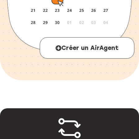
Créer un AirAgent