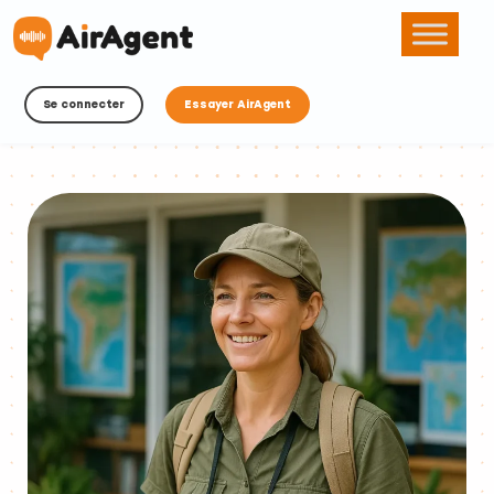
Se connecter
Essayer AirAgent