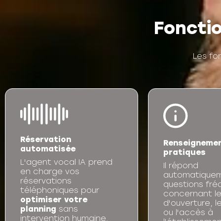
Fonctio
Les fon
Réservation
Renseigneme
automatisée
pratiques
L'agent vocal IA prend
Il répond
en charge vos
automatiquem
réservations
questions fré
téléphoniques pour
concernant le
optimiser votre
d'ouverture, 
planning
sans
ou l'accès à
intervention humaine.