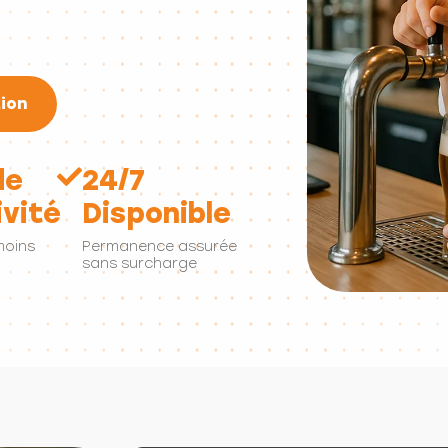
ion
de
24/7
vité
Disponible
moins
Permanence assurée
sans surcharge