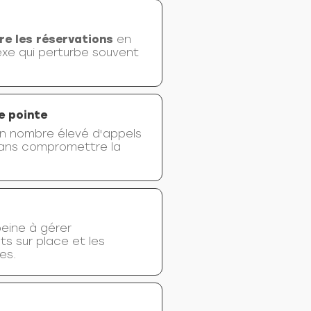
re les réservations
en
exe qui perturbe souvent
e pointe
un nombre élevé d'appels
 sans compromettre la
peine à gérer
ts sur place et les
es.