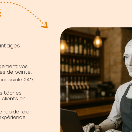
vantages
cement vos
es de pointe.
ccessible 24/7,
es tâches
 clients en
 rapide, clair
'expérience