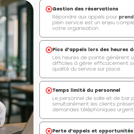
Gestion des réservations
Répondre aux appels pour
prend
plein service est un enjeu compl
votre organisation.
Pics d'appels lors des heures d
Les heures de pointe génèrent 
difficiles à gérer efficacement
qualité du service sur place.
Temps limité du personnel
Le personnel de salle et de bar 
simultanément les clients présen
demandes téléphoniques urgent
Perte d'appels et opportunités