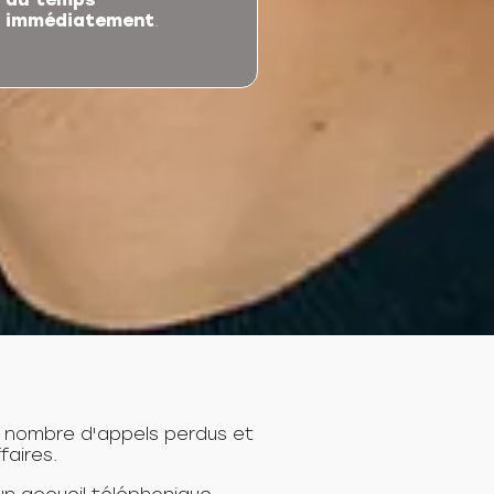
immédiatement
.
 nombre d'appels perdus et
faires.