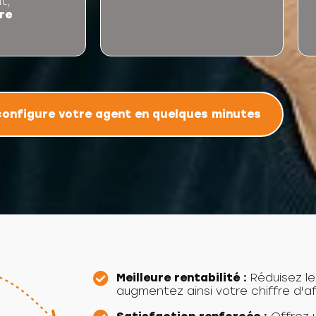
t,
re
configure votre agent en quelques minutes
Meilleure rentabilité :
Réduisez le
augmentez ainsi votre chiffre d'af