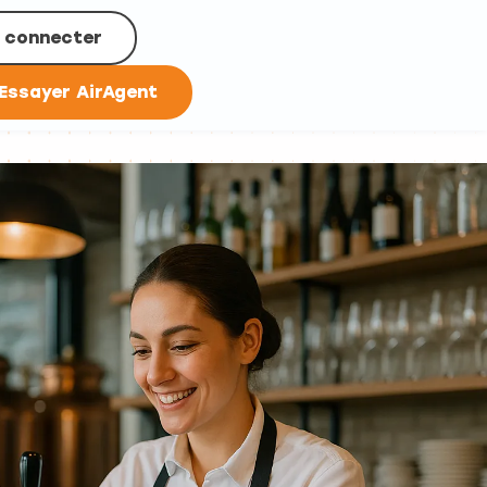
 connecter
Essayer AirAgent