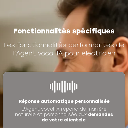
Fonctionnalités spécifiques
Les fonctionnalités performantes de
l’Agent vocal IA pour électricien
Réponse automatique personnalisée
L'Agent vocal IA répond de manière
naturelle et personnalisée aux
demandes
de votre clientèle
.