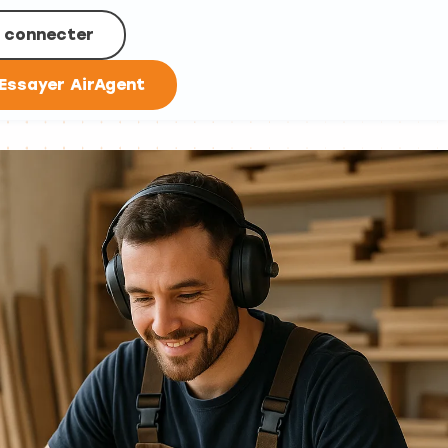
 connecter
Essayer AirAgent