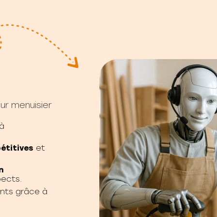
ur menuisier
à
étitives
et
n
pects.
nts grâce à