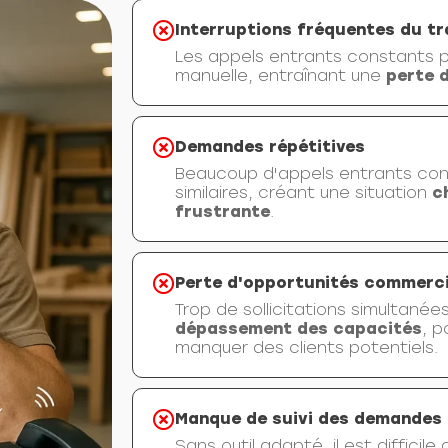
Interruptions fréquentes du tr
Les appels entrants constants p
manuelle, entraînant une
perte 
Demandes répétitives
Beaucoup d'appels entrants con
similaires, créant une situation
c
frustrante
.
Perte d'opportunités commerc
Trop de sollicitations simultanée
dépassement des capacités
, p
manquer des clients potentiels.
Manque de suivi des demandes 
Sans outil adapté, il est difficile