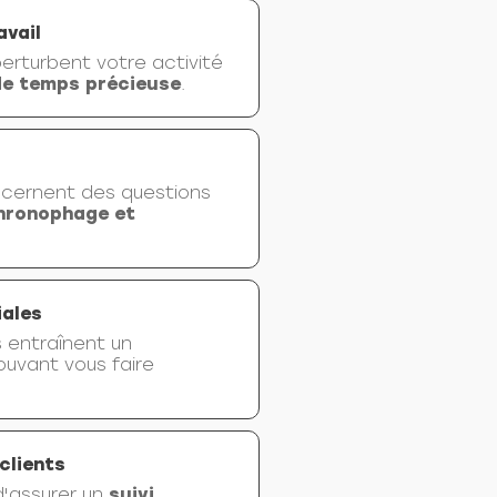
avail
erturbent votre activité
de temps précieuse
.
cernent des questions
hronophage et
iales
s entraînent un
ouvant vous faire
clients
 d'assurer un
suivi