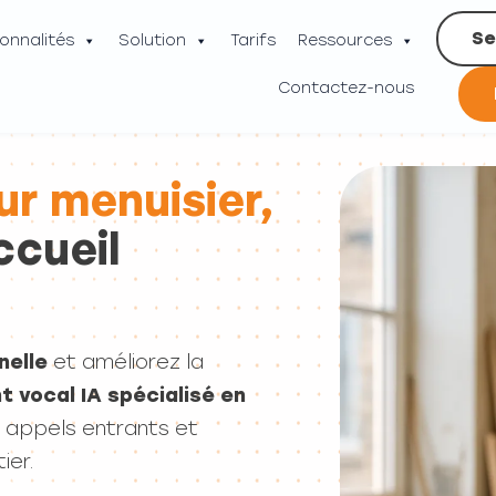
Se
onnalités
Solution
Tarifs
Ressources
Contactez-nous
ur menuisier,
ccueil
nelle
et améliorez la
t vocal IA spécialisé en
s appels entrants et
ier.