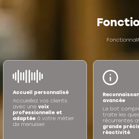
Fonctio
Fonctionnali
Accueil personnalisé
Reconnaissan
avancée
Accueillez vos clients
avec une
voix
Le bot compr
professionnelle et
traite les que
adaptée
à votre métier
récurrentes a
de menuisier.
grande précis
réactivité
.