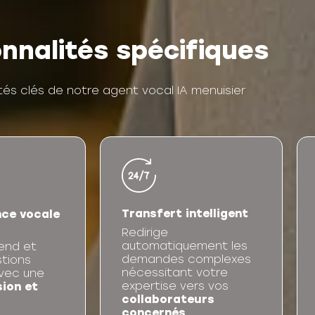
nnalités spécifiques
tés clés de notre agent vocal IA menuisier
Transfert intelligent
ce vocale
Redirige
automatiquement les
end et
demandes complexes
stions
nécessitant votre
vec une
expertise vers vos
ion et
collaborateurs
concernés
.