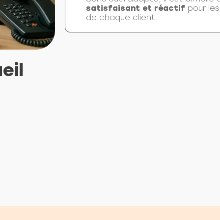
satisfaisant et réactif
pour le
de chaque client.
eil