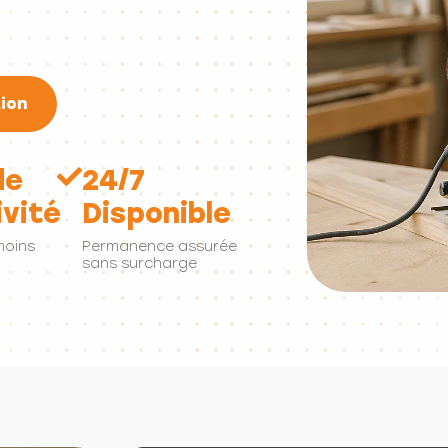
ion
de
24/7
vité
Disponible
moins
Permanence assurée
sans surcharge