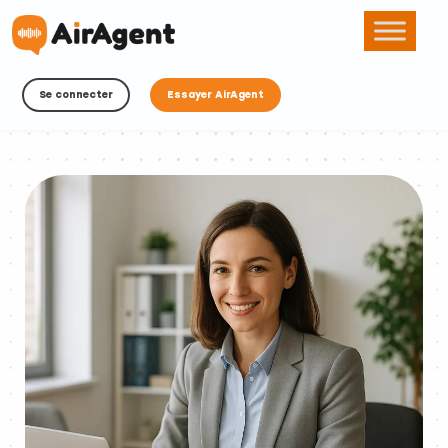
Se connecter
Essayer AirAgent