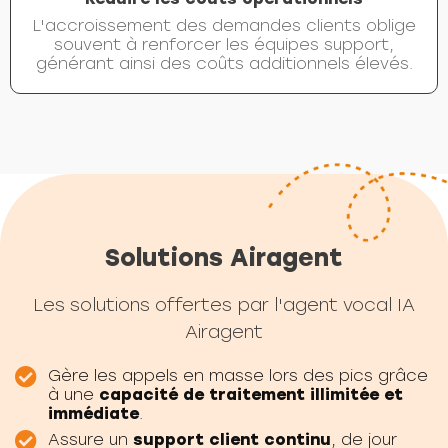
L'accroissement des demandes clients oblige
souvent à renforcer les équipes support,
générant ainsi des coûts additionnels élevés.
Solutions Airagent
Les solutions offertes par l'agent vocal IA
Airagent
Gère les appels en masse lors des pics grâce
à une
capacité de traitement illimitée et
immédiate
.
Assure un
support client continu
, de jour